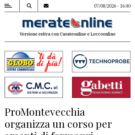
07/08/2026 - 16:40
MENU
Versione estiva con Casateonline e Leccoonline
Editoriale
e
commenti
Contenuti
del
sito
Appuntamenti
ProMontevecchia
Associazioni
organizza un corso per
Meteo