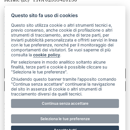
Telefono:
039 9902881
- Whatsapp: 351 3481257 - E-
mail: redazione@merateonline.it
Questo sito fa uso di cookies
La redazione
CasateOnline
LeccoOnline
RSS
Questo sito utilizza cookie o altri strumenti tecnici e,
previo consenso, anche cookie di profilazione o altri
Made by
VIP
strumenti di tracciamento, anche di terze parti, per
inviarti pubblicità personalizzata e offrirti servizi in linea
Privacy policy
Cookie policy
con le tue preferenze, nonché per il monitoraggio dei
comportamenti dei visitatori. Se vuoi saperne di più
Rivedi le tue scelte sui cookie
consulta la
cookie policy
.
Per selezionare in modo analitico soltanto alcune
finalità, terze parti e cookie è possibile cliccare su
"Seleziona le tue preferenze".
SCRIVICI
Chiudendo questo banner tramite l'apposito comando
"Continua senza accettare" continuerai la navigazione
PER LA TUA PUBBLICITÀ
del sito in assenza di cookie o altri strumenti di
tracciamento diversi da quelli tecnici.
Continua senza accettare
© Copyright Merateonline S.r.l. - Tutti i diritti riservati.
E' proibita la riproduzione e pubblicazione anche
parziale di testi, articoli e immagini senza la
Seleziona le tue preferenze
preventiva autorizzazione scritta dell'editore. RI Lecco
numero Rea LC 291.277 - Capitale sociale 10.329,14 €
Accetta tutti