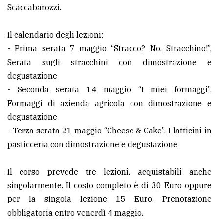
Scaccabarozzi.
Ricerca
avanzata
Il calendario degli lezioni:
- Prima serata 7 maggio “Stracco? No, Stracchino!”,
Serata sugli stracchini con dimostrazione e
LE
ALTRE
degustazione
TESTATE
- Seconda serata 14 maggio “I miei formaggi”,
Formaggi di azienda agricola con dimostrazione e
degustazione
- Terza serata 21 maggio “Cheese & Cake”, I latticini in
pasticceria con dimostrazione e degustazione
PRIVACY
Il corso prevede tre lezioni, acquistabili anche
Privacy
singolarmente. Il costo completo è di 30 Euro oppure
policy
per la singola lezione 15 Euro. Prenotazione
Cookie
obbligatoria entro venerdì 4 maggio.