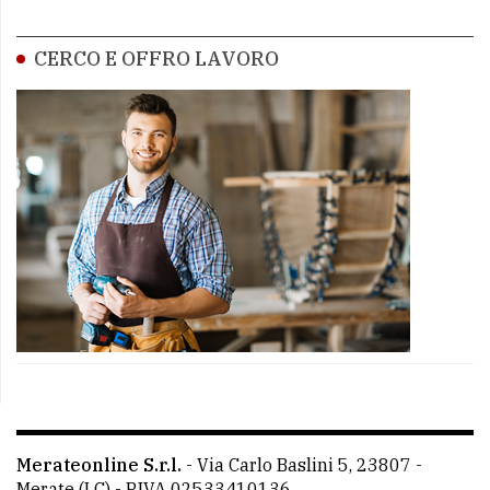
CERCO E OFFRO LAVORO
Merateonline S.r.l.
-
Via Carlo Baslini 5, 23807 -
Merate (LC)
- P.IVA 02533410136