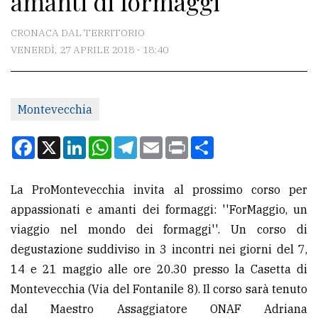
amanti di formaggi
CONTATTI
CRONACA DAL TERRITORIO
VENERDÌ, 27 APRILE 2018 - 18:40
La
redazione
Montevecchia
Scrivici
Per
Facebook
X
LinkedIn
WhatsApp
Telegram
Email
Print
Condividi
la
tua
La ProMontevecchia invita al prossimo corso per
pubblicità
appassionati e amanti dei formaggi: ''ForMaggio, un
viaggio nel mondo dei formaggi''. Un corso di
CERCA
degustazione suddiviso in 3 incontri nei giorni del 7,
14 e 21 maggio alle ore 20.30 presso la Casetta di
Cerca
Montevecchia (Via del Fontanile 8). Il corso sarà tenuto
per
dal Maestro Assaggiatore ONAF Adriana
comune