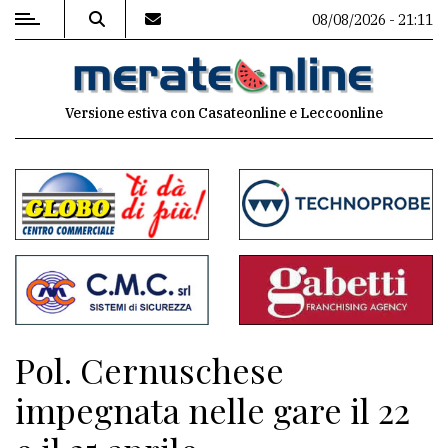
08/08/2026 - 21:11
MENU
Versione estiva con Casateonline e Leccoonline
Editoriale
e
commenti
Contenuti
del
sito
Appuntamenti
Pol. Cernuschese
Associazioni
impegnata nelle gare il 22
Meteo