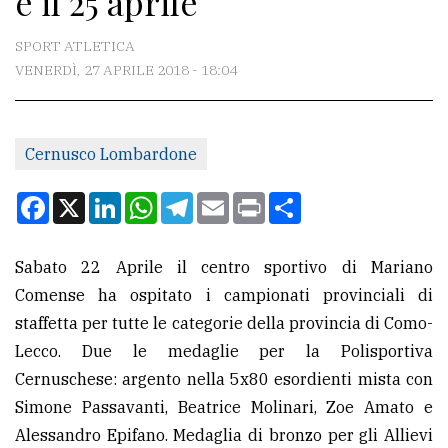
e il 25 aprile
CONTATTI
SPORT ATLETICA
VENERDÌ, 27 APRILE 2018 - 18:04
La
redazione
Cernusco Lombardone
Scrivici
Per
Facebook
X
LinkedIn
WhatsApp
Telegram
Email
Print
Condividi
la
tua
Sabato 22 Aprile il centro sportivo di Mariano
pubblicità
Comense ha ospitato i campionati provinciali di
staffetta per tutte le categorie della provincia di Como-
CERCA
Lecco. Due le medaglie per la Polisportiva
Cernuschese: argento nella 5x80 esordienti mista con
Cerca
Simone Passavanti, Beatrice Molinari, Zoe Amato e
per
Alessandro Epifano. Medaglia di bronzo per gli Allievi
comune