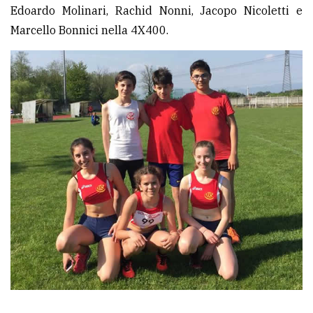
Edoardo Molinari, Rachid Nonni, Jacopo Nicoletti e
Ricerca
Marcello Bonnici nella 4X400.
avanzata
LE
ALTRE
TESTATE
PRIVACY
Privacy
policy
Cookie