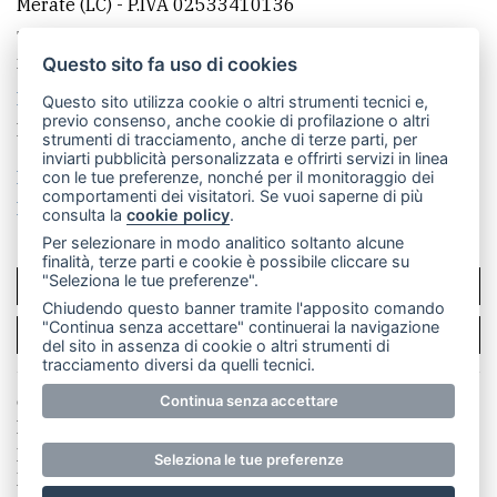
Merate (LC)
- P.IVA 02533410136
Telefono:
039 9902881
- Whatsapp: 351 3481257 - E-
mail: redazione@merateonline.it
Questo sito fa uso di cookies
La redazione
CasateOnline
LeccoOnline
RSS
Questo sito utilizza cookie o altri strumenti tecnici e,
previo consenso, anche cookie di profilazione o altri
Made by
VIP
strumenti di tracciamento, anche di terze parti, per
inviarti pubblicità personalizzata e offrirti servizi in linea
Privacy policy
Cookie policy
con le tue preferenze, nonché per il monitoraggio dei
comportamenti dei visitatori. Se vuoi saperne di più
Rivedi le tue scelte sui cookie
consulta la
cookie policy
.
Per selezionare in modo analitico soltanto alcune
finalità, terze parti e cookie è possibile cliccare su
"Seleziona le tue preferenze".
SCRIVICI
Chiudendo questo banner tramite l'apposito comando
"Continua senza accettare" continuerai la navigazione
PER LA TUA PUBBLICITÀ
del sito in assenza di cookie o altri strumenti di
tracciamento diversi da quelli tecnici.
Continua senza accettare
© Copyright Merateonline S.r.l. - Tutti i diritti riservati.
E' proibita la riproduzione e pubblicazione anche
parziale di testi, articoli e immagini senza la
Seleziona le tue preferenze
preventiva autorizzazione scritta dell'editore. RI Lecco