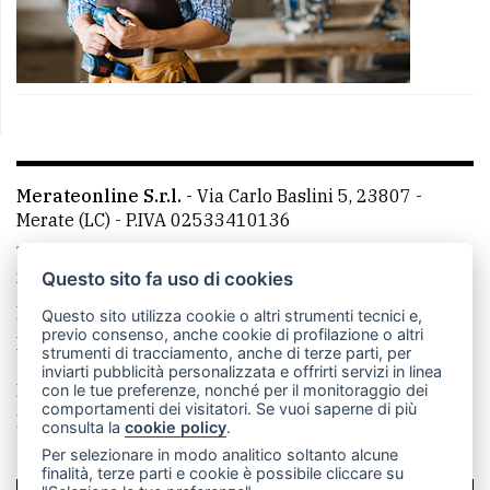
Merateonline S.r.l.
-
Via Carlo Baslini 5, 23807 -
Merate (LC)
- P.IVA 02533410136
Telefono:
039 9902881
- Whatsapp: 351 3481257 - E-
mail: redazione@merateonline.it
Questo sito fa uso di cookies
La redazione
CasateOnline
LeccoOnline
RSS
Questo sito utilizza cookie o altri strumenti tecnici e,
previo consenso, anche cookie di profilazione o altri
Made by
VIP
strumenti di tracciamento, anche di terze parti, per
inviarti pubblicità personalizzata e offrirti servizi in linea
Privacy policy
Cookie policy
con le tue preferenze, nonché per il monitoraggio dei
comportamenti dei visitatori. Se vuoi saperne di più
Rivedi le tue scelte sui cookie
consulta la
cookie policy
.
Per selezionare in modo analitico soltanto alcune
finalità, terze parti e cookie è possibile cliccare su