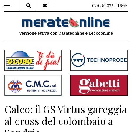
07/08/2026 - 18:55
MENU
Versione estiva con Casateonline e Leccoonline
Editoriale
e
commenti
Contenuti
del
sito
Appuntamenti
Calco: il GS Virtus gareggia
Associazioni
al cross del colombaio a
Meteo