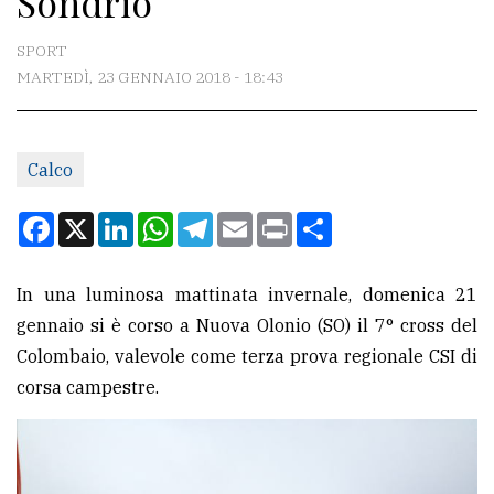
Sondrio
CONTATTI
SPORT
MARTEDÌ, 23 GENNAIO 2018 - 18:43
La
redazione
Calco
Scrivici
Per
Facebook
X
LinkedIn
WhatsApp
Telegram
Email
Print
Condividi
la
tua
In una luminosa mattinata invernale, domenica 21
pubblicità
gennaio si è corso a Nuova Olonio (SO) il 7° cross del
Colombaio, valevole come terza prova regionale CSI di
CERCA
corsa campestre.
Cerca
per
comune