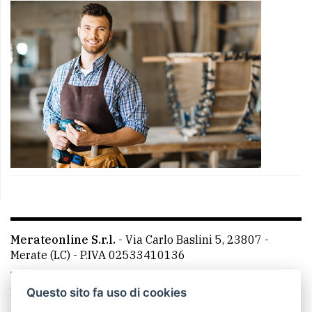
Merateonline S.r.l.
-
Via Carlo Baslini 5, 23807 -
Merate (LC)
- P.IVA 02533410136
Telefono:
039 9902881
- Whatsapp: 351 3481257 - E-
mail: redazione@merateonline.it
Questo sito fa uso di cookies