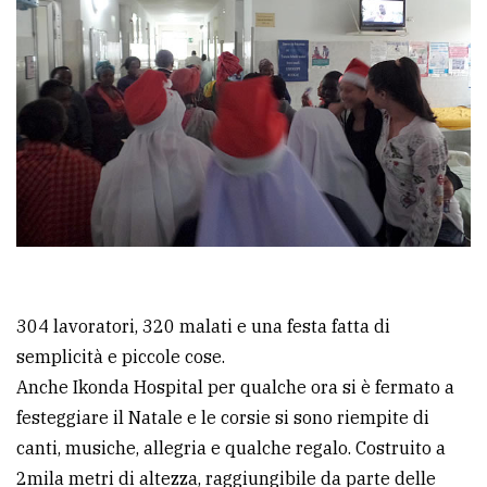
Ricerca
avanzata
LE
ALTRE
TESTATE
304 lavoratori, 320 malati e una festa fatta di
PRIVACY
semplicità e piccole cose.
Anche Ikonda Hospital per qualche ora si è fermato a
Privacy
festeggiare il Natale e le corsie si sono riempite di
policy
canti, musiche, allegria e qualche regalo. Costruito a
Cookie
2mila metri di altezza, raggiungibile da parte delle