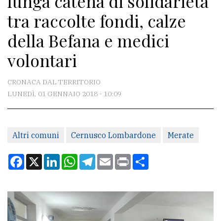
lunga catena di solidarietà
tra raccolte fondi, calze
CONTATTI
della Befana e medici
La
volontari
redazione
Scrivici
CRONACA DAL TERRITORIO
LUNEDÌ, 01 GENNAIO 2018 - 10:09
Per
la
tua
Altri comuni
Cernusco Lombardone
Merate
pubblicità
Facebook
X
LinkedIn
WhatsApp
Telegram
Email
Print
Condividi
CERCA
Cerca
per
comune