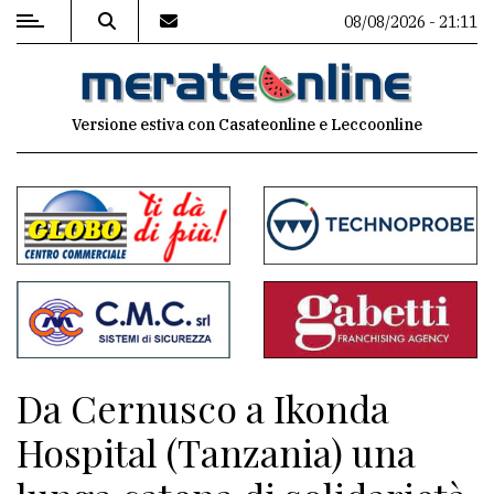
08/08/2026 - 21:11
MENU
Versione estiva con Casateonline e Leccoonline
Editoriale
e
commenti
Contenuti
del
sito
Appuntamenti
Da Cernusco a Ikonda
Associazioni
Hospital (Tanzania) una
Meteo