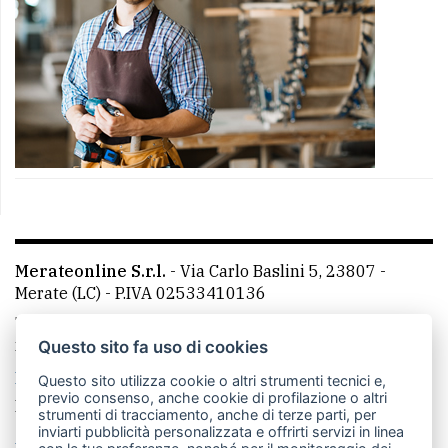
Merateonline S.r.l.
-
Via Carlo Baslini 5, 23807 -
Merate (LC)
- P.IVA 02533410136
Telefono:
039 9902881
- Whatsapp: 351 3481257 - E-
mail: redazione@merateonline.it
Questo sito fa uso di cookies
La redazione
CasateOnline
LeccoOnline
RSS
Questo sito utilizza cookie o altri strumenti tecnici e,
previo consenso, anche cookie di profilazione o altri
Made by
VIP
strumenti di tracciamento, anche di terze parti, per
inviarti pubblicità personalizzata e offrirti servizi in linea