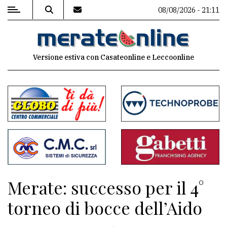
08/08/2026 - 21:11
MENU
Versione estiva con Casateonline e Leccoonline
Editoriale
e
commenti
Contenuti
del
sito
Appuntamenti
Merate: successo per il 4°
Associazioni
torneo di bocce dell’Aido
Meteo