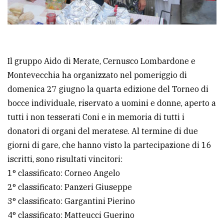
Ricerca
avanzata
Il gruppo Aido di Merate, Cernusco Lombardone e
LE
ALTRE
Montevecchia ha organizzato nel pomeriggio di
TESTATE
domenica 27 giugno la quarta edizione del Torneo di
bocce individuale, riservato a uomini e donne, aperto a
tutti i non tesserati Coni e in memoria di tutti i
donatori di organi del meratese. Al termine di due
giorni di gare, che hanno visto la partecipazione di 16
iscritti, sono risultati vincitori:
PRIVACY
1° classificato: Corneo Angelo
Privacy
2° classificato: Panzeri Giuseppe
policy
3° classificato: Gargantini Pierino
4° classificato: Matteucci Guerino
Cookie