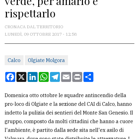
verde, per amarlo e
rispettarlo
CONTATTI
CRONACA DAL TERRITORIO
La
LUNEDÌ, 09 OTTOBRE 2017 - 12:58
redazione
Scrivici
Per
Calco
Olgiate Molgora
la
Facebook
X
LinkedIn
WhatsApp
Telegram
Email
Print
Condividi
tua
pubblicità
Domenica otto ottobre le squadre antincendio della
pro-loco di Olgiate e la sezione del CAI di Calco, hanno
CERCA
indetto la pulizia dei sentieri del Monte San Genesio. Il
Cerca
gruppo, composto da molti cittadini che hanno a cuore
per
l'ambiente, è partito dalla sede sita nell'ex asilo di
comune
Valmara, dove sono state distribuite le attrezzature. I