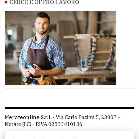
CERCO E OFFRO LAVORO
Merateonline S.r.l.
-
Via Carlo Baslini 5, 23807 -
Merate (LC)
- P.IVA 02533410136
Telefono:
039 9902881
- Whatsapp: 351 3481257 - E-