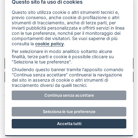
mail: redazione@merateonline.it
Questo sito fa uso di cookies
La redazione
CasateOnline
LeccoOnline
RSS
Questo sito utilizza cookie o altri strumenti tecnici e,
previo consenso, anche cookie di profilazione o altri
Made by
VIP
strumenti di tracciamento, anche di terze parti, per
inviarti pubblicità personalizzata e offrirti servizi in linea
Privacy policy
Cookie policy
con le tue preferenze, nonché per il monitoraggio dei
comportamenti dei visitatori. Se vuoi saperne di più
Rivedi le tue scelte sui cookie
consulta la
cookie policy
.
Per selezionare in modo analitico soltanto alcune
finalità, terze parti e cookie è possibile cliccare su
"Seleziona le tue preferenze".
SCRIVICI
Chiudendo questo banner tramite l'apposito comando
"Continua senza accettare" continuerai la navigazione
PER LA TUA PUBBLICITÀ
del sito in assenza di cookie o altri strumenti di
tracciamento diversi da quelli tecnici.
Continua senza accettare
© Copyright Merateonline S.r.l. - Tutti i diritti riservati.
E' proibita la riproduzione e pubblicazione anche
parziale di testi, articoli e immagini senza la
Seleziona le tue preferenze
preventiva autorizzazione scritta dell'editore. RI Lecco
numero Rea LC 291.277 - Capitale sociale 10.329,14 €
Accetta tutti