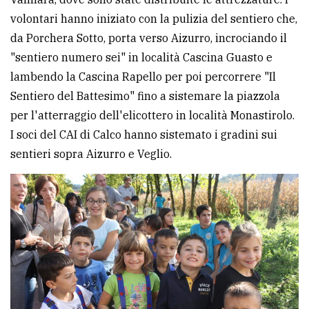
volontari hanno iniziato con la pulizia del sentiero che,
Ricerca
da Porchera Sotto, porta verso Aizurro, incrociando il
avanzata
"sentiero numero sei" in località Cascina Guasto e
lambendo la Cascina Rapello per poi percorrere "Il
LE
Sentiero del Battesimo" fino a sistemare la piazzola
ALTRE
TESTATE
per l'atterraggio dell'elicottero in località Monastirolo.
I soci del CAI di Calco hanno sistemato i gradini sui
sentieri sopra Aizurro e Veglio.
PRIVACY
Privacy
policy
Cookie