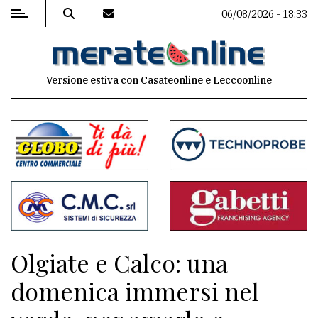
06/08/2026 - 18:33
MENU
Versione estiva con Casateonline e Leccoonline
Editoriale
e
commenti
Contenuti
del
sito
Appuntamenti
Olgiate e Calco: una
Associazioni
domenica immersi nel
Meteo