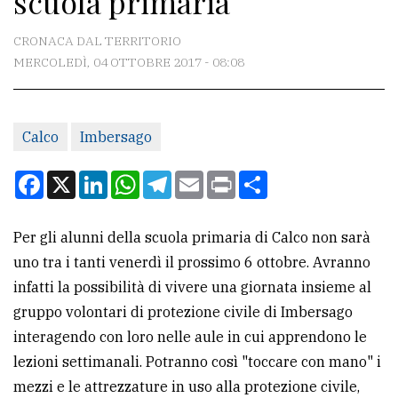
scuola primaria
CONTATTI
CRONACA DAL TERRITORIO
MERCOLEDÌ, 04 OTTOBRE 2017 - 08:08
La
redazione
Calco
Imbersago
Scrivici
Per
Facebook
X
LinkedIn
WhatsApp
Telegram
Email
Print
Condividi
la
tua
Per gli alunni della scuola primaria di Calco non sarà
pubblicità
uno tra i tanti venerdì il prossimo 6 ottobre. Avranno
infatti la possibilità di vivere una giornata insieme al
CERCA
gruppo volontari di protezione civile di Imbersago
interagendo con loro nelle aule in cui apprendono le
Cerca
lezioni settimanali. Potranno così "toccare con mano" i
per
mezzi e le attrezzature in uso alla protezione civile,
comune