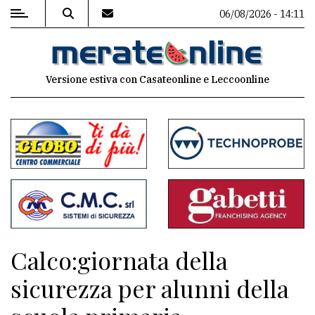
06/08/2026 - 14:11
MENU
Versione estiva con Casateonline e Leccoonline
Editoriale
e
commenti
Contenuti
del
sito
Appuntamenti
Calco:giornata della
Associazioni
sicurezza per alunni della
Meteo