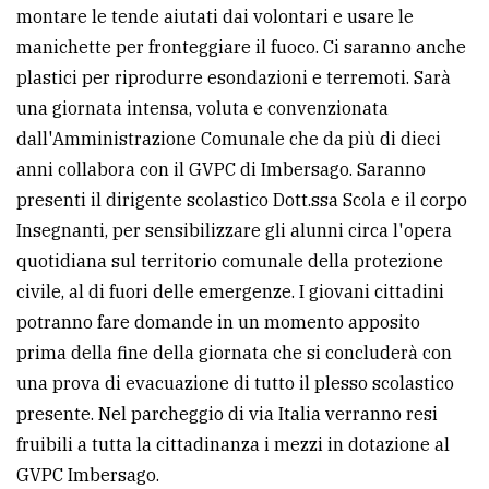
montare le tende aiutati dai volontari e usare le
Ricerca
manichette per fronteggiare il fuoco. Ci saranno anche
avanzata
plastici per riprodurre esondazioni e terremoti. Sarà
una giornata intensa, voluta e convenzionata
dall'Amministrazione Comunale che da più di dieci
LE
ALTRE
anni collabora con il GVPC di Imbersago. Saranno
TESTATE
presenti il dirigente scolastico Dott.ssa Scola e il corpo
Insegnanti, per sensibilizzare gli alunni circa l'opera
quotidiana sul territorio comunale della protezione
civile, al di fuori delle emergenze. I giovani cittadini
potranno fare domande in un momento apposito
PRIVACY
prima della fine della giornata che si concluderà con
una prova di evacuazione di tutto il plesso scolastico
Privacy
presente. Nel parcheggio di via Italia verranno resi
policy
fruibili a tutta la cittadinanza i mezzi in dotazione al
Cookie
GVPC Imbersago.