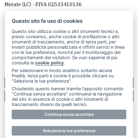
Merate (LC)
- P.IVA 02533410136
Telefono:
039 9902881
- Whatsapp: 351 3481257 - E-
mail: redazione@merateonline.it
Questo sito fa uso di cookies
La redazione
CasateOnline
LeccoOnline
RSS
Questo sito utilizza cookie o altri strumenti tecnici e,
previo consenso, anche cookie di profilazione o altri
Made by
VIP
strumenti di tracciamento, anche di terze parti, per
inviarti pubblicità personalizzata e offrirti servizi in linea
Privacy policy
Cookie policy
con le tue preferenze, nonché per il monitoraggio dei
comportamenti dei visitatori. Se vuoi saperne di più
Rivedi le tue scelte sui cookie
consulta la
cookie policy
.
Per selezionare in modo analitico soltanto alcune
finalità, terze parti e cookie è possibile cliccare su
"Seleziona le tue preferenze".
SCRIVICI
Chiudendo questo banner tramite l'apposito comando
"Continua senza accettare" continuerai la navigazione
PER LA TUA PUBBLICITÀ
del sito in assenza di cookie o altri strumenti di
tracciamento diversi da quelli tecnici.
© Copyright Merateonline S.r.l. - Tutti i diritti riservati.
Continua senza accettare
E' proibita la riproduzione e pubblicazione anche
parziale di testi, articoli e immagini senza la
Seleziona le tue preferenze
preventiva autorizzazione scritta dell'editore. RI Lecco