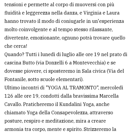
tensioni e permette al corpo di muoversi con più
Ricerca
fluidità e leggerezza nella danza, e Virginia e Laura
avanzata
hanno trovato il modo di coniugarle in un'esperienza
molto coinvolgente e al tempo stesso rilassante,
divertente, emozionante, ognuno potrà trovare quello
LE
ALTRE
che cerca!
TESTATE
Quando? Tutti i lunedì di luglio alle ore 19 nel prato di
cascina Butto (via Donzelli 6 a Montevecchia) e se
dovesse piovere, ci sposteremo in Sala civica (Via del
Fontanile, sotto scuole elementari).
Ultimo incontri di "YOGA AL TRAMONTO", mercoledì
PRIVACY
126 alle ore 19, condotti dalla bravissima Marcella
Cavallo. Praticheremo il Kundalini Yoga, anche
Privacy
chiamato Yoga della Consapevolezza, attraverso
policy
posture, respiro e meditazione, mira a creare
Cookie
armonia tra corpo, mente e spirito. Strizzeremo la