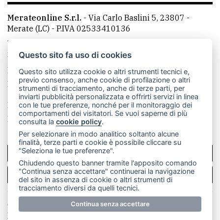
Merateonline S.r.l.
-
Via Carlo Baslini 5, 23807 -
Merate (LC)
- P.IVA 02533410136
Telefono:
039 9902881
- Whatsapp: 351 3481257 - E-
mail: redazione@merateonline.it
Questo sito fa uso di cookies
La redazione
CasateOnline
LeccoOnline
RSS
Questo sito utilizza cookie o altri strumenti tecnici e,
previo consenso, anche cookie di profilazione o altri
Made by
VIP
strumenti di tracciamento, anche di terze parti, per
inviarti pubblicità personalizzata e offrirti servizi in linea
Privacy policy
Cookie policy
con le tue preferenze, nonché per il monitoraggio dei
comportamenti dei visitatori. Se vuoi saperne di più
Rivedi le tue scelte sui cookie
consulta la
cookie policy
.
Per selezionare in modo analitico soltanto alcune
finalità, terze parti e cookie è possibile cliccare su
"Seleziona le tue preferenze".
SCRIVICI
Chiudendo questo banner tramite l'apposito comando
"Continua senza accettare" continuerai la navigazione
PER LA TUA PUBBLICITÀ
del sito in assenza di cookie o altri strumenti di
tracciamento diversi da quelli tecnici.
© Copyright Merateonline S.r.l. - Tutti i diritti riservati.
Continua senza accettare
E' proibita la riproduzione e pubblicazione anche