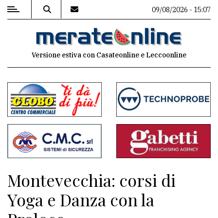
09/08/2026 - 15:07
MENU
Versione estiva con Casateonline e Leccoonline
Editoriale
e
commenti
Contenuti
del
sito
Appuntamenti
Montevecchia: corsi di
Associazioni
Yoga e Danza con la
Meteo