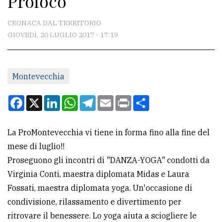
Proloco
CONTATTI
CRONACA DAL TERRITORIO
GIOVEDÌ, 20 LUGLIO 2017 - 17:19
La
redazione
Montevecchia
Scrivici
Per
Facebook
X
LinkedIn
WhatsApp
Telegram
Email
Print
Condividi
la
tua
La ProMontevecchia vi tiene in forma fino alla fine del
pubblicità
mese di luglio!!
Proseguono gli incontri di "DANZA-YOGA" condotti da
CERCA
Virginia Conti, maestra diplomata Midas e Laura
Fossati, maestra diplomata yoga. Un'occasione di
Cerca
condivisione, rilassamento e divertimento per
per
ritrovare il benessere. Lo yoga aiuta a sciogliere le
comune