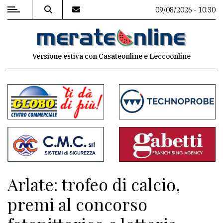
09/08/2026 - 10:30
MENU
Versione estiva con Casateonline e Leccoonline
Editoriale
e
commenti
Contenuti
del
sito
Appuntamenti
Arlate: trofeo di calcio,
Associazioni
premi al concorso
Meteo