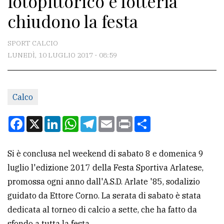
fotopittorico e lotteria
chiudono la festa
CONTATTI
SPORT CALCIO
La
LUNEDÌ, 10 LUGLIO 2017 - 08:59
redazione
Scrivici
Per
Calco
la
Facebook
X
LinkedIn
WhatsApp
Telegram
Email
Print
Condividi
tua
pubblicità
Si è conclusa nel weekend di sabato 8 e domenica 9
luglio l'edizione 2017 della Festa Sportiva Arlatese,
CERCA
promossa ogni anno dall'A.S.D. Arlate '85, sodalizio
Cerca
guidato da Ettore Corno. La serata di sabato è stata
per
dedicata al torneo di calcio a sette, che ha fatto da
comune
sfondo a tutta la festa.