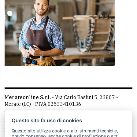
Merateonline S.r.l.
-
Via Carlo Baslini 5, 23807 -
Merate (LC)
- P.IVA 02533410136
Telefono:
039 9902881
- Whatsapp: 351 3481257 - E-
mail: redazione@merateonline.it
Questo sito fa uso di cookies
La redazione
CasateOnline
LeccoOnline
RSS
Questo sito utilizza cookie o altri strumenti tecnici e,
previo consenso, anche cookie di profilazione o altri