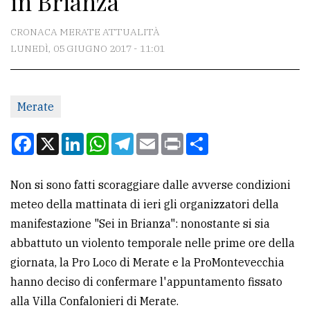
in Brianza
CONTATTI
CRONACA MERATE ATTUALITÀ
LUNEDÌ, 05 GIUGNO 2017 - 11:01
La
redazione
Merate
Scrivici
Per
Facebook
X
LinkedIn
WhatsApp
Telegram
Email
Print
Condividi
la
tua
Non si sono fatti scoraggiare dalle avverse condizioni
pubblicità
meteo della mattinata di ieri gli organizzatori della
manifestazione "Sei in Brianza": nonostante si sia
CERCA
abbattuto un violento temporale nelle prime ore della
giornata, la Pro Loco di Merate e la ProMontevecchia
Cerca
hanno deciso di confermare l'appuntamento fissato
per
alla Villa Confalonieri di Merate.
comune