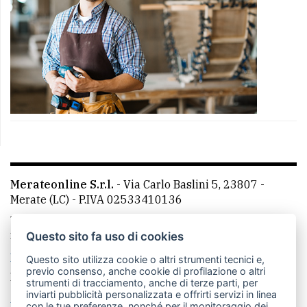
Merateonline S.r.l.
-
Via Carlo Baslini 5, 23807 -
Merate (LC)
- P.IVA 02533410136
Telefono:
039 9902881
- Whatsapp: 351 3481257 - E-
mail: redazione@merateonline.it
Questo sito fa uso di cookies
La redazione
CasateOnline
LeccoOnline
RSS
Questo sito utilizza cookie o altri strumenti tecnici e,
previo consenso, anche cookie di profilazione o altri
Made by
VIP
strumenti di tracciamento, anche di terze parti, per
inviarti pubblicità personalizzata e offrirti servizi in linea
Privacy policy
Cookie policy
con le tue preferenze, nonché per il monitoraggio dei