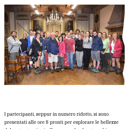
Ricerca
avanzata
LE
ALTRE
TESTATE
PRIVACY
Privacy
policy
I partecipanti, seppur in numero ridotto, si sono
presentati alle ore 8 pronti per esplorare le bellezze
Cookie