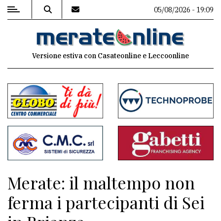
05/08/2026 - 19:09
MENU
Versione estiva con Casateonline e Leccoonline
Editoriale
e
commenti
Contenuti
del
sito
Appuntamenti
Merate: il maltempo non
Associazioni
ferma i partecipanti di Sei
Meteo