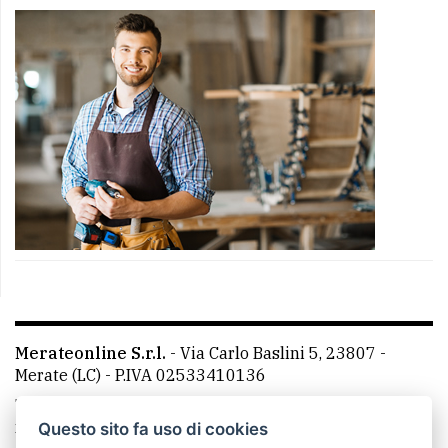
Merateonline S.r.l.
-
Via Carlo Baslini 5, 23807 -
Merate (LC)
- P.IVA 02533410136
Telefono:
039 9902881
- Whatsapp: 351 3481257 - E-
mail: redazione@merateonline.it
Questo sito fa uso di cookies