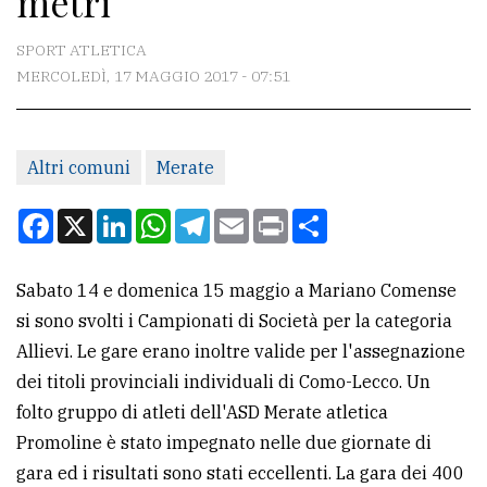
metri
CONTATTI
SPORT ATLETICA
MERCOLEDÌ, 17 MAGGIO 2017 - 07:51
La
redazione
Altri comuni
Merate
Scrivici
Per
Facebook
X
LinkedIn
WhatsApp
Telegram
Email
Print
Condividi
la
tua
Sabato 14 e domenica 15 maggio a Mariano Comense
pubblicità
si sono svolti i Campionati di Società per la categoria
Allievi. Le gare erano inoltre valide per l'assegnazione
CERCA
dei titoli provinciali individuali di Como-Lecco. Un
folto gruppo di atleti dell'ASD Merate atletica
Cerca
Promoline è stato impegnato nelle due giornate di
per
gara ed i risultati sono stati eccellenti. La gara dei 400
comune