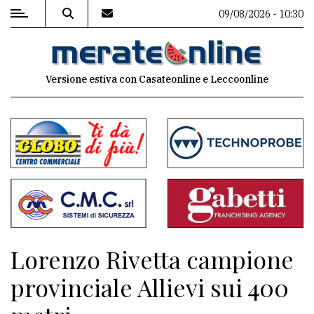
09/08/2026 - 10:30
MENU
Versione estiva con Casateonline e Leccoonline
Editoriale
e
commenti
Contenuti
del
sito
Appuntamenti
Lorenzo Rivetta campione
Associazioni
provinciale Allievi sui 400
Meteo