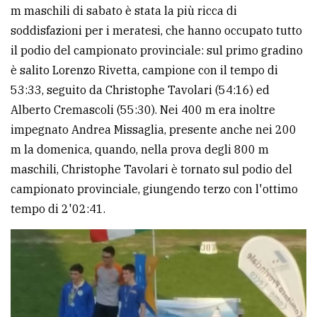
m maschili di sabato è stata la più ricca di
Ricerca
soddisfazioni per i meratesi, che hanno occupato tutto
avanzata
il podio del campionato provinciale: sul primo gradino
è salito Lorenzo Rivetta, campione con il tempo di
53:33, seguito da Christophe Tavolari (54:16) ed
LE
ALTRE
Alberto Cremascoli (55:30). Nei 400 m era inoltre
TESTATE
impegnato Andrea Missaglia, presente anche nei 200
m la domenica, quando, nella prova degli 800 m
maschili, Christophe Tavolari è tornato sul podio del
campionato provinciale, giungendo terzo con l'ottimo
tempo di 2'02:41.
PRIVACY
Privacy
policy
Cookie