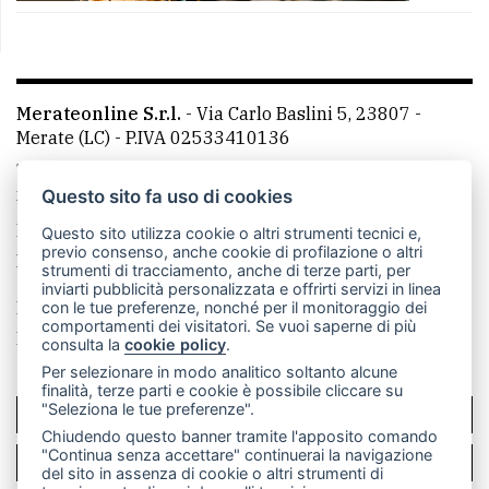
Merateonline S.r.l.
-
Via Carlo Baslini 5, 23807 -
Merate (LC)
- P.IVA 02533410136
Telefono:
039 9902881
- Whatsapp: 351 3481257 - E-
mail: redazione@merateonline.it
Questo sito fa uso di cookies
La redazione
CasateOnline
LeccoOnline
RSS
Questo sito utilizza cookie o altri strumenti tecnici e,
previo consenso, anche cookie di profilazione o altri
Made by
VIP
strumenti di tracciamento, anche di terze parti, per
inviarti pubblicità personalizzata e offrirti servizi in linea
Privacy policy
Cookie policy
con le tue preferenze, nonché per il monitoraggio dei
comportamenti dei visitatori. Se vuoi saperne di più
Rivedi le tue scelte sui cookie
consulta la
cookie policy
.
Per selezionare in modo analitico soltanto alcune
finalità, terze parti e cookie è possibile cliccare su
"Seleziona le tue preferenze".
SCRIVICI
Chiudendo questo banner tramite l'apposito comando
"Continua senza accettare" continuerai la navigazione
PER LA TUA PUBBLICITÀ
del sito in assenza di cookie o altri strumenti di