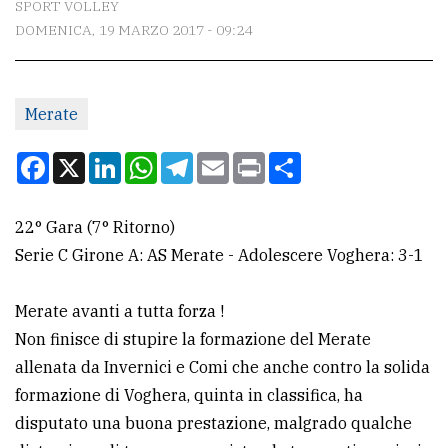
SPORT VOLLEY
DOMENICA, 19 MARZO 2017 - 09:24
CONTATTI
La
Merate
redazione
Scrivici
Facebook
X
LinkedIn
WhatsApp
Telegram
Email
Print
Condividi
Per
la
22° Gara (7° Ritorno)
tua
Serie C Girone A: AS Merate - Adolescere Voghera: 3-1
pubblicità
Merate avanti a tutta forza !
Non finisce di stupire la formazione del Merate
CERCA
allenata da Invernici e Comi che anche contro la solida
Cerca
formazione di Voghera, quinta in classifica, ha
per
disputato una buona prestazione, malgrado qualche
comune