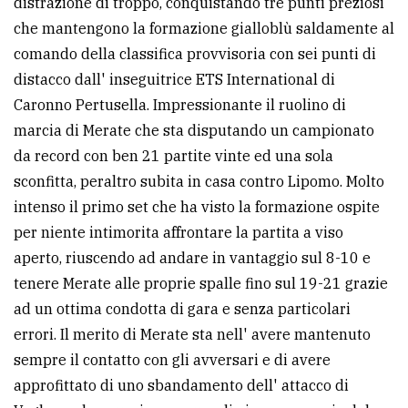
distrazione di troppo, conquistando tre punti preziosi
che mantengono la formazione gialloblù saldamente al
Ricerca
comando della classifica provvisoria con sei punti di
avanzata
distacco dall' inseguitrice ETS International di
Caronno Pertusella. Impressionante il ruolino di
LE
marcia di Merate che sta disputando un campionato
ALTRE
TESTATE
da record con ben 21 partite vinte ed una sola
sconfitta, peraltro subita in casa contro Lipomo. Molto
intenso il primo set che ha visto la formazione ospite
per niente intimorita affrontare la partita a viso
aperto, riuscendo ad andare in vantaggio sul 8-10 e
tenere Merate alle proprie spalle fino sul 19-21 grazie
PRIVACY
ad un ottima condotta di gara e senza particolari
Privacy
errori. Il merito di Merate sta nell' avere mantenuto
policy
sempre il contatto con gli avversari e di avere
approfittato di uno sbandamento dell' attacco di
Cookie