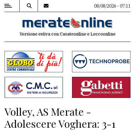
08/08/2026 - 07:11
MENU
Versione estiva con Casateonline e Leccoonline
Editoriale
e
commenti
Contenuti
del
sito
Appuntamenti
Volley, AS Merate -
Associazioni
Adolescere Voghera: 3-1
Meteo