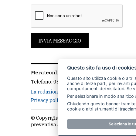
INVIA MESSAGGIO
Questo sito fa uso di cookie
Merateonline S.r.l.
-
Via Carlo Baslini 5, 238
Questo sito utilizza cookie o altri
Telefono:
039 9902881
- Whatsapp: 351 3481
anche di terze parti, per inviarti p
comportamenti dei visitatori. Se v
La redazione
CasateOnline
LeccoOnline
Per selezionare in modo analitico s
Privacy policy
Cookie policy
Rivedi le tue
Chiudendo questo banner tramite l
cookie o altri strumenti di tracciam
© Copyright Merateonline S.r.l. - Tutti i diritt
Seleziona le t
preventiva autorizzazione scritta dell'editor