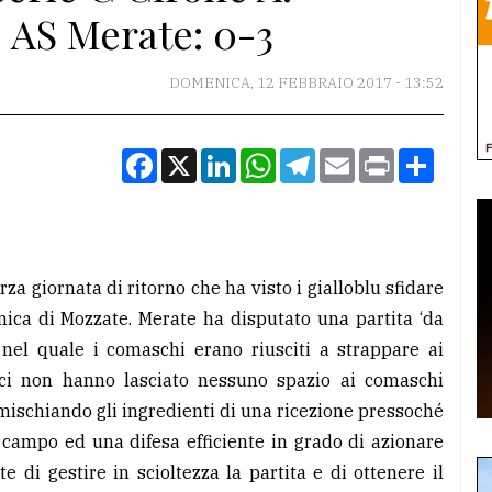
 AS Merate: 0-3
DOMENICA, 12 FEBBRAIO 2017 - 13:52
Facebook
X
LinkedIn
WhatsApp
Telegram
Email
Print
Condiv
a giornata di ritorno che ha visto i gialloblu sfidare
nica di Mozzate. Merate ha disputato una partita ‘da
nel quale i comaschi erano riusciti a strappare ai
nici non hanno lasciato nessuno spazio ai comaschi
 mischiando gli ingredienti di una ricezione pressoché
l campo ed una difesa efficiente in grado di azionare
 di gestire in scioltezza la partita e di ottenere il