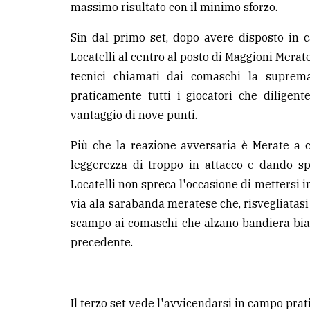
massimo risultato con il minimo sforzo.
avanzata
Sin dal primo set, dopo avere disposto in ca
LE
Locatelli al centro al posto di Maggioni Merate
ALTRE
tecnici chiamati dai comaschi la suprema
TESTATE
praticamente tutti i giocatori che dilige
vantaggio di nove punti.
Più che la reazione avversaria è Merate a 
leggerezza di troppo in attacco e dando s
Locatelli non spreca l'occasione di mettersi in
PRIVACY
via ala sarabanda meratese che, risvegliatas
Privacy
scampo ai comaschi che alzano bandiera bia
policy
precedente.
Cookie
policy
Il terzo set vede l'avvicendarsi in campo prati