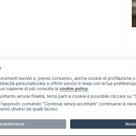
s
07 - Merate (LC)
- P.IVA 02533410136
 strumenti tecnici e, previo consenso, anche cookie di profilazione o 
257 - E-mail: redazione@merateonline.it
ubblicità personalizzata e offrirti servizi in linea con le tue preferen
uoi saperne di più consulta la
cookie policy
.
RSS
Made by
VIP
oltanto alcune finalità, terze parti e cookie è possibile cliccare su 
 scelte sui cookie
'apposito comando "Continua senza accettare" continuerai la navig
ento diversi da quelli tecnici.
i riservati. E' proibita la riproduzione e pubblicazione anche 
ue preferenze
Accet
e. RI Lecco numero Rea LC 291.277 - Capitale sociale 10.329