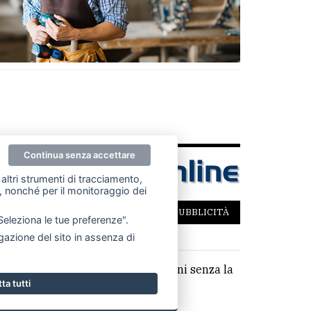
Continua senza accettare
altri strumenti di tracciamento,
ze, nonché per il monitoraggio dei
SCRIVICI
PER LA TUA PUBBLICITÀ
"Seleziona le tue preferenze".
azione del sito in assenza di
parziale di testi, articoli e immagini senza la
ta tutti
,14 €