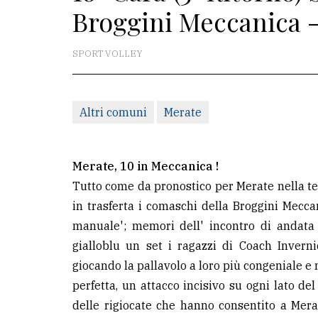
Broggini Meccanica -
La
redazione
SPORT VOLLEY
Scrivici
Per
Altri comuni
Merate
la
tua
pubblicità
Merate, 10 in Meccanica !
Tutto come da pronostico per Merate nella terz
in trasferta i comaschi della Broggini Mecca
CERCA
manuale'; memori dell' incontro di andata 
Cerca
gialloblu un set i ragazzi di Coach Inver
per
giocando la pallavolo a loro più congeniale e
comune
perfetta, un attacco incisivo su ogni lato de
delle rigiocate che hanno consentito a Merate
Ricerca