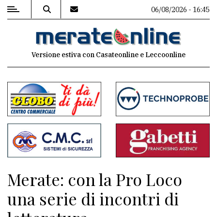
06/08/2026 - 16:45
MENU
Versione estiva con Casateonline e Leccoonline
Editoriale
e
commenti
Contenuti
del
sito
Appuntamenti
Merate: con la Pro Loco
Associazioni
una serie di incontri di
Meteo