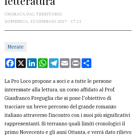
letteratura
CONTATTI
CRONACA DAL TERRITORIO
DOMENICA, 15 GENNAIO 2017 - 17:11
La
redazione
Merate
Scrivici
Per
Facebook
X
LinkedIn
WhatsApp
Telegram
Email
Print
Condividi
la
tua
La Pro Loco propone a soci e a tutte le persone
pubblicità
interessate alla lettura, un corso affidato al Prof.
Gianfranco Freguglia che si pone l'obiettivo di
CERCA
tracciare un breve percorso del grande romanzo
italiano attraverso l‘incontro con i suoi più significativi
Cerca
rappresentanti. Si terranno quali limiti cronologici il
per
primo Novecento e gli anni Ottanta, e verrà dato rilievo
comune