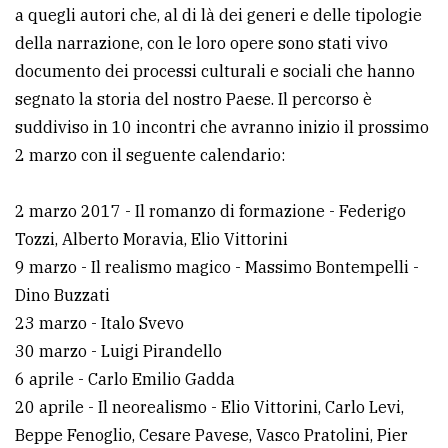
a quegli autori che, al di là dei generi e delle tipologie
Ricerca
della narrazione, con le loro opere sono stati vivo
avanzata
documento dei processi culturali e sociali che hanno
segnato la storia del nostro Paese. Il percorso è
suddiviso in 10 incontri che avranno inizio il prossimo
LE
ALTRE
2 marzo con il seguente calendario:
TESTATE
2 marzo 2017 - Il romanzo di formazione - Federigo
Tozzi, Alberto Moravia, Elio Vittorini
9 marzo - Il realismo magico - Massimo Bontempelli -
Dino Buzzati
PRIVACY
23 marzo - Italo Svevo
30 marzo - Luigi Pirandello
Privacy
6 aprile - Carlo Emilio Gadda
policy
20 aprile - Il neorealismo - Elio Vittorini, Carlo Levi,
Cookie
Beppe Fenoglio, Cesare Pavese, Vasco Pratolini, Pier