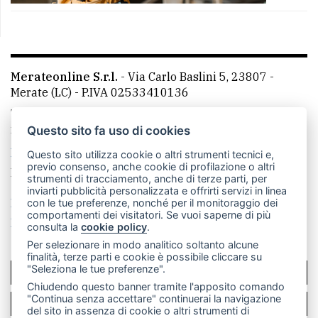
Merateonline S.r.l.
-
Via Carlo Baslini 5, 23807 -
Merate (LC)
- P.IVA 02533410136
Telefono:
039 9902881
- Whatsapp: 351 3481257 - E-
mail: redazione@merateonline.it
Questo sito fa uso di cookies
La redazione
CasateOnline
LeccoOnline
RSS
Questo sito utilizza cookie o altri strumenti tecnici e,
previo consenso, anche cookie di profilazione o altri
Made by
VIP
strumenti di tracciamento, anche di terze parti, per
inviarti pubblicità personalizzata e offrirti servizi in linea
Privacy policy
Cookie policy
con le tue preferenze, nonché per il monitoraggio dei
comportamenti dei visitatori. Se vuoi saperne di più
Rivedi le tue scelte sui cookie
consulta la
cookie policy
.
Per selezionare in modo analitico soltanto alcune
finalità, terze parti e cookie è possibile cliccare su
"Seleziona le tue preferenze".
SCRIVICI
Chiudendo questo banner tramite l'apposito comando
"Continua senza accettare" continuerai la navigazione
PER LA TUA PUBBLICITÀ
del sito in assenza di cookie o altri strumenti di