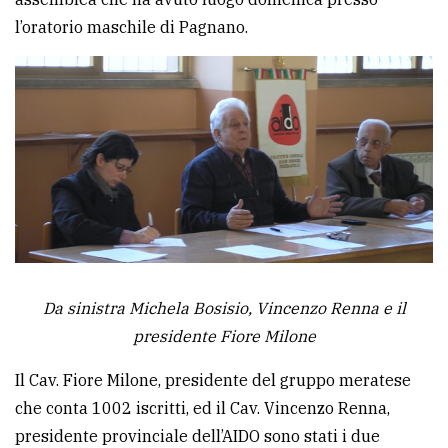
l’oratorio maschile di Pagnano.
Ricerca
avanzata
LE
ALTRE
TESTATE
Da sinistra Michela Bosisio, Vincenzo Renna e il
PRIVACY
presidente Fiore Milone
Privacy
Il Cav. Fiore Milone, presidente del gruppo meratese
policy
che conta 1002 iscritti, ed il Cav. Vincenzo Renna,
Cookie
presidente provinciale dell’AIDO sono stati i due