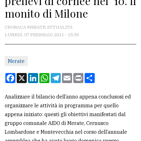
prelievi di cornee nel ‘10. Il
monito di Milone
CONTATTI
CRONACA MERATE ATTUALITÀ
La
LUNEDÌ, 07 FEBBRAIO 2011 - 15:59
redazione
Scrivici
Per
Merate
la
Facebook
X
LinkedIn
WhatsApp
Telegram
Email
Print
Condividi
tua
pubblicità
Analizzare il bilancio dell’anno appena conclusosi ed
organizzare le attività in programma per quello
CERCA
appena iniziato: questi gli obiettivi manifestati dal
Cerca
gruppo comunale AIDO di Merate, Cernusco
per
Lombardone e Montevecchia nel corso dell’annuale
comune
assemblea che ha avuto luogo domenica presso