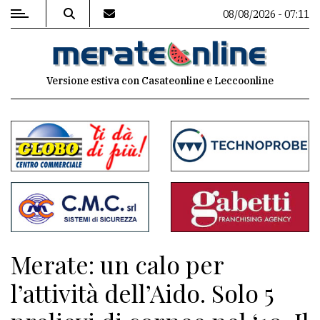
08/08/2026 - 07:11
MENU
Versione estiva con Casateonline e Leccoonline
Editoriale
e
commenti
Contenuti
del
sito
Appuntamenti
Merate: un calo per
Associazioni
l’attività dell’Aido. Solo 5
Meteo