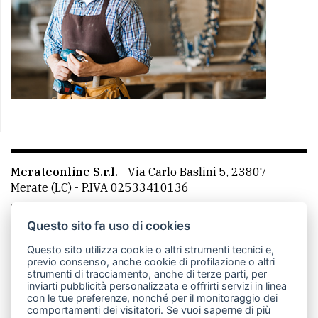
Merateonline S.r.l.
-
Via Carlo Baslini 5, 23807 -
Merate (LC)
- P.IVA 02533410136
Telefono:
039 9902881
- Whatsapp: 351 3481257 - E-
mail: redazione@merateonline.it
Questo sito fa uso di cookies
La redazione
CasateOnline
LeccoOnline
RSS
Questo sito utilizza cookie o altri strumenti tecnici e,
previo consenso, anche cookie di profilazione o altri
Made by
VIP
strumenti di tracciamento, anche di terze parti, per
inviarti pubblicità personalizzata e offrirti servizi in linea
Privacy policy
Cookie policy
con le tue preferenze, nonché per il monitoraggio dei
comportamenti dei visitatori. Se vuoi saperne di più
Rivedi le tue scelte sui cookie