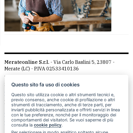
Merateonline S.r.l.
-
Via Carlo Baslini 5, 23807 -
Merate (LC)
- P.IVA 02533410136
Telefono:
039 9902881
- Whatsapp: 351 3481257 - E-
mail: redazione@merateonline.it
Questo sito fa uso di cookies
La redazione
CasateOnline
LeccoOnline
RSS
Questo sito utilizza cookie o altri strumenti tecnici e,
previo consenso, anche cookie di profilazione o altri
Made by
VIP
strumenti di tracciamento, anche di terze parti, per
inviarti pubblicità personalizzata e offrirti servizi in linea
Privacy policy
Cookie policy
con le tue preferenze, nonché per il monitoraggio dei
comportamenti dei visitatori. Se vuoi saperne di più
Rivedi le tue scelte sui cookie
consulta la
cookie policy
.
Per selezionare in modo analitico soltanto alcune