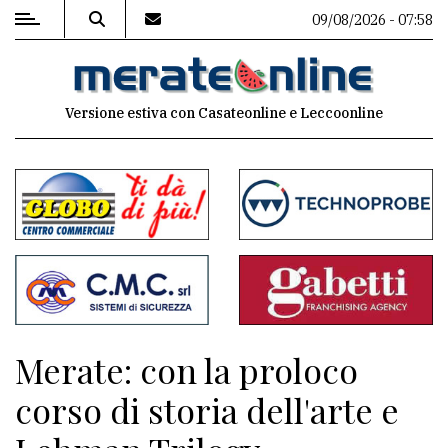
09/08/2026 - 07:58
MENU
Versione estiva con Casateonline e Leccoonline
Editoriale
e
commenti
Contenuti
del
sito
Appuntamenti
Merate: con la proloco
Associazioni
corso di storia dell'arte e
Meteo