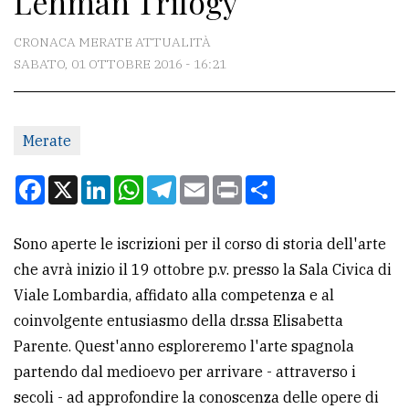
Lehman Trilogy
CONTATTI
CRONACA MERATE ATTUALITÀ
SABATO, 01 OTTOBRE 2016 - 16:21
La
redazione
Merate
Scrivici
Per
Facebook
X
LinkedIn
WhatsApp
Telegram
Email
Print
Condividi
la
tua
Sono aperte le iscrizioni per il corso di storia dell'arte
pubblicità
che avrà inizio il 19 ottobre p.v. presso la Sala Civica di
Viale Lombardia, affidato alla competenza e al
CERCA
coinvolgente entusiasmo della dr.ssa Elisabetta
Parente. Quest'anno esploreremo l'arte spagnola
Cerca
partendo dal medioevo per arrivare - attraverso i
per
secoli - ad approfondire la conoscenza delle opere di
comune