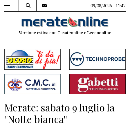
09/08/2026 - 11:47
MENU
Versione estiva con Casateonline e Leccoonline
Editoriale
e
commenti
Contenuti
del
sito
Appuntamenti
Merate: sabato 9 luglio la
Associazioni
''Notte bianca''
Meteo