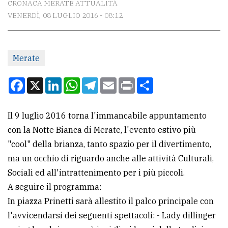
CRONACA MERATE ATTUALITÀ
VENERDÌ, 08 LUGLIO 2016 - 08:12
CONTATTI
La
Merate
redazione
Scrivici
Facebook
X
LinkedIn
WhatsApp
Telegram
Email
Print
Condividi
Per
la
Il 9 luglio 2016 torna l'immancabile appuntamento
tua
con la Notte Bianca di Merate, l'evento estivo più
pubblicità
"cool" della brianza, tanto spazio per il divertimento,
ma un occhio di riguardo anche alle attività Culturali,
Sociali ed all'intrattenimento per i più piccoli.
CERCA
A seguire il programma:
Cerca
In piazza Prinetti sarà allestito il palco principale con
per
l'avvicendarsi dei seguenti spettacoli: - Lady dillinger
comune