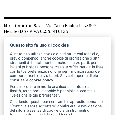
Merateonline S.r.l.
-
Via Carlo Baslini 5, 23807 -
Merate (LC)
- P.IVA 02533410136
Telefono:
039 9902881
- Whatsapp: 351 3481257 - E-
mail: redazione@merateonline.it
Questo sito fa uso di cookies
La redazione
CasateOnline
LeccoOnline
RSS
Questo sito utilizza cookie o altri strumenti tecnici e,
previo consenso, anche cookie di profilazione o altri
Made by
VIP
strumenti di tracciamento, anche di terze parti, per
inviarti pubblicità personalizzata e offrirti servizi in linea
Privacy policy
Cookie policy
con le tue preferenze, nonché per il monitoraggio dei
comportamenti dei visitatori. Se vuoi saperne di più
Rivedi le tue scelte sui cookie
consulta la
cookie policy
.
Per selezionare in modo analitico soltanto alcune
finalità, terze parti e cookie è possibile cliccare su
"Seleziona le tue preferenze".
SCRIVICI
Chiudendo questo banner tramite l'apposito comando
"Continua senza accettare" continuerai la navigazione
PER LA TUA PUBBLICITÀ
del sito in assenza di cookie o altri strumenti di
tracciamento diversi da quelli tecnici.