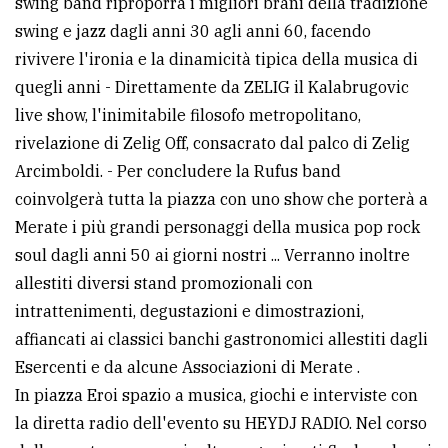
swing band riproporrà i migliori brani della tradizione
swing e jazz dagli anni 30 agli anni 60, facendo
Ricerca
rivivere l'ironia e la dinamicità tipica della musica di
avanzata
quegli anni - Direttamente da ZELIG il Kalabrugovic
live show, l'inimitabile filosofo metropolitano,
LE
rivelazione di Zelig Off, consacrato dal palco di Zelig
ALTRE
TESTATE
Arcimboldi. - Per concludere la Rufus band
coinvolgerà tutta la piazza con uno show che porterà a
Merate i più grandi personaggi della musica pop rock
soul dagli anni 50 ai giorni nostri ... Verranno inoltre
allestiti diversi stand promozionali con
intrattenimenti, degustazioni e dimostrazioni,
PRIVACY
affiancati ai classici banchi gastronomici allestiti dagli
Privacy
Esercenti e da alcune Associazioni di Merate .
policy
In piazza Eroi spazio a musica, giochi e interviste con
la diretta radio dell'evento su HEYDJ RADIO. Nel corso
Cookie