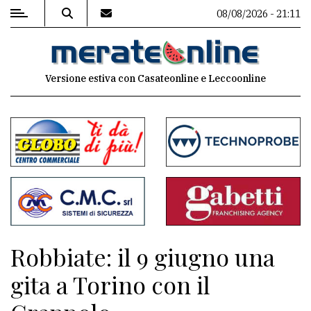
08/08/2026 - 21:11
MENU
Versione estiva con Casateonline e Leccoonline
Editoriale
e
commenti
Contenuti
del
sito
Appuntamenti
Robbiate: il 9 giugno una
Associazioni
gita a Torino con il
Meteo