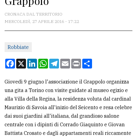
Grappolo
CONTATTI
CRONACA DAL TERRITORIO
MERCOLEDÌ, 27 APRILE 2016 - 17:22
La
redazione
Robbiate
Scrivici
Per
Facebook
X
LinkedIn
WhatsApp
Telegram
Email
Print
Condividi
la
tua
Giovedì 9 giugno l'associazione il Grappolo organizza
pubblicità
una gita a Torino con visite guidate al museo egizio e
alla Villa della Regina, la residenza voluta dal cardinal
CERCA
Maurizio di Savoia all'inizio del Seicento e resa celebre
dai suoi giardini all'italiana, dal grandioso salone
Cerca
centrale con i dipinti di Corrado Giaquinto e Giovan
per
Battista Crosato e dagli appartamenti reali riccamente
comune