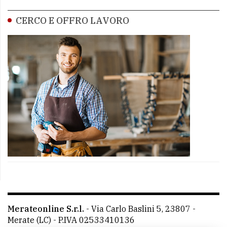
CERCO E OFFRO LAVORO
Merateonline S.r.l.
-
Via Carlo Baslini 5, 23807 -
Merate (LC)
- P.IVA 02533410136