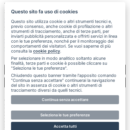
Telefono:
039 9902881
- Whatsapp: 351 3481257 - E-
mail: redazione@merateonline.it
Questo sito fa uso di cookies
La redazione
CasateOnline
LeccoOnline
RSS
Questo sito utilizza cookie o altri strumenti tecnici e,
previo consenso, anche cookie di profilazione o altri
Made by
VIP
strumenti di tracciamento, anche di terze parti, per
inviarti pubblicità personalizzata e offrirti servizi in linea
Privacy policy
Cookie policy
con le tue preferenze, nonché per il monitoraggio dei
comportamenti dei visitatori. Se vuoi saperne di più
Rivedi le tue scelte sui cookie
consulta la
cookie policy
.
Per selezionare in modo analitico soltanto alcune
finalità, terze parti e cookie è possibile cliccare su
"Seleziona le tue preferenze".
SCRIVICI
Chiudendo questo banner tramite l'apposito comando
"Continua senza accettare" continuerai la navigazione
PER LA TUA PUBBLICITÀ
del sito in assenza di cookie o altri strumenti di
tracciamento diversi da quelli tecnici.
© Copyright Merateonline S.r.l. - Tutti i diritti riservati.
Continua senza accettare
E' proibita la riproduzione e pubblicazione anche
parziale di testi, articoli e immagini senza la
Seleziona le tue preferenze
preventiva autorizzazione scritta dell'editore. RI Lecco
numero Rea LC 291.277 - Capitale sociale 10.329,14 €
Accetta tutti