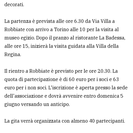
decorati.
Ricerca
avanzata
La partenza è prevista alle ore 6.30 da Via Villa a
Robbiate con arrivo a Torino alle 10 per la visita al
museo egizio. Dopo il pranzo al ristorante La Badessa,
LE
ALTRE
alle ore 15, inizierà la visita guidata alla Villa della
TESTATE
Regina.
Il rientro a Robbiate è previsto per le ore 20.30. La
quota di partecipazione è di 60 euro per i soci e 63
euro per i non soci. L'iscrizione è aperta presso la sede
PRIVACY
dell'associazione e dovrà avvenire entro domenica 5
giugno versando un anticipo.
Privacy
policy
La gita verrà organizzata con almeno 40 partecipanti.
Cookie