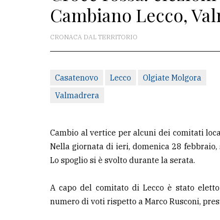
Cambiano Lecco, Val
La
redazione
CRONACA DAL TERRITORIO
Scrivici
Per
Casatenovo
Lecco
Olgiate Molgora
la
Valmadrera
tua
pubblicità
Cambio al vertice per alcuni dei comitati loca
CERCA
Nella giornata di ieri, domenica 28 febbraio, s
Lo spoglio si è svolto durante la serata.
Cerca
per
A capo del comitato di Lecco è stato elett
comune
numero di voti rispetto a Marco Rusconi, pre
Ricerca