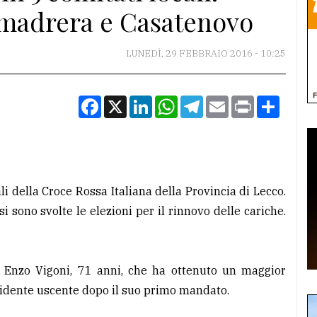
madrera e Casatenovo
LUNEDÌ, 29 FEBBRAIO 2016 - 10:25
Facebook
X
LinkedIn
WhatsApp
Telegram
Email
Print
Condiv
li della Croce Rossa Italiana della Provincia di Lecco.
i sono svolte le elezioni per il rinnovo delle cariche.
o Enzo Vigoni, 71 anni, che ha ottenuto un maggior
sidente uscente dopo il suo primo mandato.