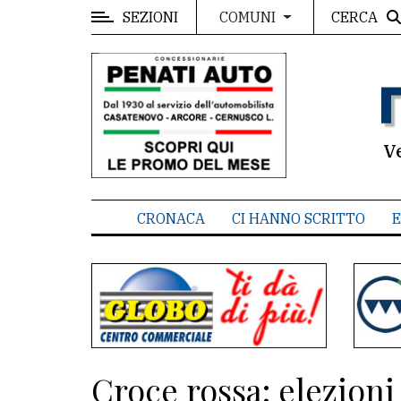
SEZIONI
CERCA
COMUNI
MENU
Editoriale
e
commenti
V
Contenuti
del
CRONACA
CI HANNO SCRITTO
E
sito
Appuntamenti
Associazioni
Meteo
Croce rossa: elezioni 
CONTATTI