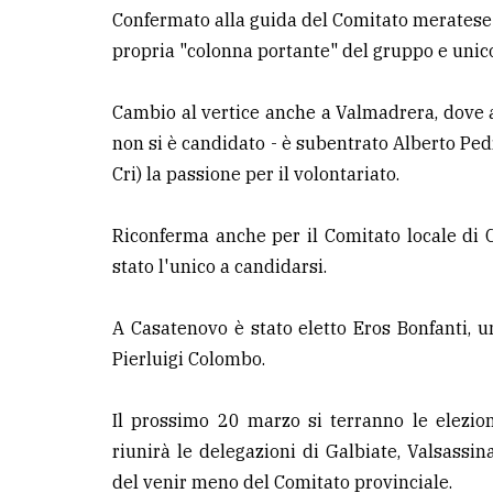
avanzata
Confermato alla guida del Comitato meratese 
propria "colonna portante" del gruppo e unico
LE
ALTRE
Cambio al vertice anche a Valmadrera, dove a
TESTATE
non si è candidato - è subentrato Alberto Ped
Cri) la passione per il volontariato.
Riconferma anche per il Comitato locale di C
stato l'unico a candidarsi.
PRIVACY
A Casatenovo è stato eletto Eros Bonfanti, u
Privacy
Pierluigi Colombo.
policy
Cookie
Il prossimo 20 marzo si terranno le elezion
policy
riunirà le delegazioni di Galbiate, Valsassin
del venir meno del Comitato provinciale.