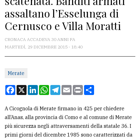
scatenata. Banditi armati
assaltano l’Esselunga di
CONTATTI
Cernusco e Villa Moratti
La
redazione
CRONACA ACCADEVA 30 ANNI FA
MARTEDÌ, 29 DICEMBRE 2015 - 18:40
Scrivici
Per
la
Merate
tua
pubblicità
Facebook
X
LinkedIn
WhatsApp
Telegram
Email
Print
Condividi
CERCA
A Cicognola di Merate firmano in 425 per chiedere
all’Anas, alla provincia di Como e al comune di Merate
Cerca
più sicurezza negli attraversamenti della statale 36. I
per
primi giorni del dicembre 1985 sono caratterizzati da
comune