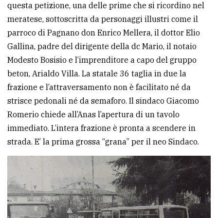
questa petizione, una delle prime che si ricordino nel
Ricerca
meratese, sottoscritta da personaggi illustri come il
avanzata
parroco di Pagnano don Enrico Mellera, il dottor Elio
Gallina, padre del dirigente della dc Mario, il notaio
Modesto Bosisio e l’imprenditore a capo del gruppo
LE
ALTRE
beton, Arialdo Villa. La statale 36 taglia in due la
TESTATE
frazione e l’attraversamento non è facilitato né da
strisce pedonali né da semaforo. Il sindaco Giacomo
Romerio chiede all’Anas l’apertura di un tavolo
immediato. L’intera frazione è pronta a scendere in
strada. E’ la prima grossa “grana” per il neo Sindaco.
PRIVACY
Privacy
policy
Cookie