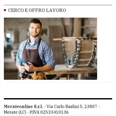
CERCO E OFFRO LAVORO
Merateonline S.r.l.
-
Via Carlo Baslini 5, 23807 -
Merate (LC)
- P.IVA 02533410136