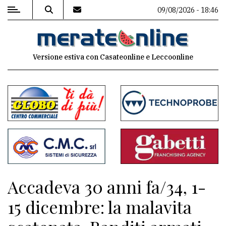
09/08/2026 - 18:46
MENU
Versione estiva con Casateonline e Leccoonline
Editoriale
e
commenti
Contenuti
del
sito
Appuntamenti
Accadeva 30 anni fa/34, 1-
Associazioni
15 dicembre: la malavita
Meteo