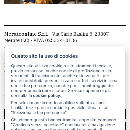
Merateonline S.r.l.
-
Via Carlo Baslini 5, 23807 -
Merate (LC)
- P.IVA 02533410136
Telefono:
039 9902881
- Whatsapp: 351 3481257 - E-
mail: redazione@merateonline.it
Questo sito fa uso di cookies
La redazione
CasateOnline
LeccoOnline
RSS
Questo sito utilizza cookie o altri strumenti tecnici e,
previo consenso, anche cookie di profilazione o altri
Made by
VIP
strumenti di tracciamento, anche di terze parti, per
inviarti pubblicità personalizzata e offrirti servizi in linea
Privacy policy
Cookie policy
con le tue preferenze, nonché per il monitoraggio dei
comportamenti dei visitatori. Se vuoi saperne di più
Rivedi le tue scelte sui cookie
consulta la
cookie policy
.
Per selezionare in modo analitico soltanto alcune
finalità, terze parti e cookie è possibile cliccare su
"Seleziona le tue preferenze".
SCRIVICI
Chiudendo questo banner tramite l'apposito comando
"Continua senza accettare" continuerai la navigazione
PER LA TUA PUBBLICITÀ
del sito in assenza di cookie o altri strumenti di