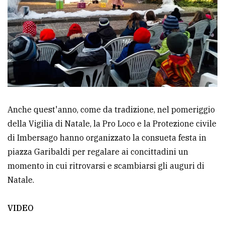
Ricerca
avanzata
LE
ALTRE
TESTATE
Anche quest'anno, come da tradizione, nel pomeriggio
della Vigilia di Natale, la Pro Loco e la Protezione civile
di Imbersago hanno organizzato la consueta festa in
piazza Garibaldi per regalare ai concittadini un
PRIVACY
momento in cui ritrovarsi e scambiarsi gli auguri di
Natale.
Privacy
policy
VIDEO
Cookie