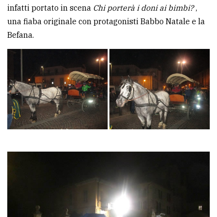
infatti portato in scena
Chi porterà i doni ai bimbi?
,
una fiaba originale con protagonisti Babbo Natale e la
Befana.