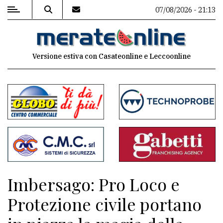
07/08/2026 - 21:13
MENU
Versione estiva con Casateonline e Leccoonline
Editoriale
e
commenti
Contenuti
del
sito
Appuntamenti
Imbersago: Pro Loco e
Associazioni
Protezione civile portano
Meteo