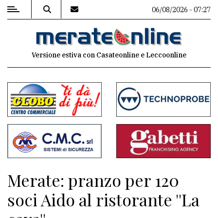
06/08/2026 - 07:27
MENU
Versione estiva con Casateonline e Leccoonline
Editoriale
e
commenti
Contenuti
del
sito
Appuntamenti
Merate: pranzo per 120
Associazioni
soci Aido al ristorante ''La
Meteo