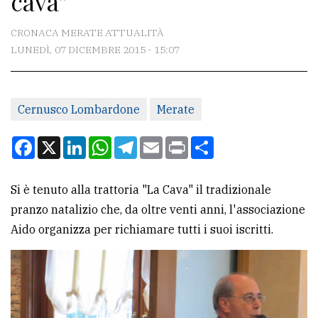
cava''
CONTATTI
CRONACA MERATE ATTUALITÀ
LUNEDÌ, 07 DICEMBRE 2015 - 15:07
La
redazione
Cernusco Lombardone
Merate
Scrivici
Per
Facebook
X
LinkedIn
WhatsApp
Telegram
Email
Print
Condividi
la
tua
Si è tenuto alla trattoria "La Cava" il tradizionale
pubblicità
pranzo natalizio che, da oltre venti anni, l'associazione
Aido organizza per richiamare tutti i suoi iscritti.
CERCA
Cerca
per
comune