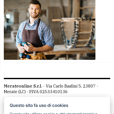
Merateonline S.r.l.
-
Via Carlo Baslini 5, 23807 -
Merate (LC)
- P.IVA 02533410136
Telefono:
039 9902881
- Whatsapp: 351 3481257 - E-
mail: redazione@merateonline.it
Questo sito fa uso di cookies
La redazione
CasateOnline
LeccoOnline
RSS
Questo sito utilizza cookie o altri strumenti tecnici e,