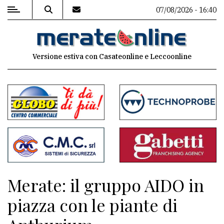
07/08/2026 - 16:40
MENU
Versione estiva con Casateonline e Leccoonline
Editoriale
e
commenti
Contenuti
del
sito
Appuntamenti
Merate: il gruppo AIDO in
Associazioni
piazza con le piante di
Meteo