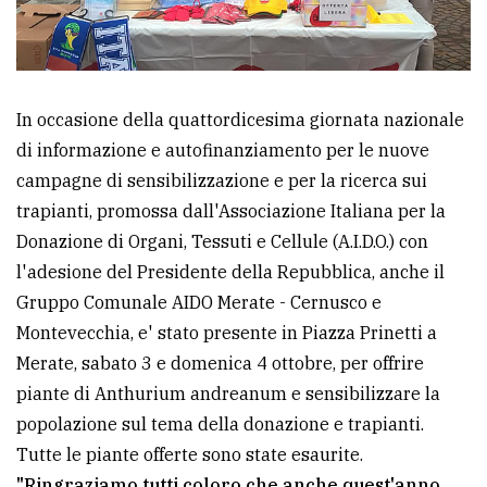
Ricerca
avanzata
In occasione della quattordicesima giornata nazionale
LE
di informazione e autofinanziamento per le nuove
ALTRE
TESTATE
campagne di sensibilizzazione e per la ricerca sui
trapianti, promossa dall'Associazione Italiana per la
Donazione di Organi, Tessuti e Cellule (A.I.D.O.) con
l'adesione del Presidente della Repubblica, anche il
Gruppo Comunale AIDO Merate - Cernusco e
Montevecchia, e' stato presente in Piazza Prinetti a
PRIVACY
Merate, sabato 3 e domenica 4 ottobre, per offrire
piante di Anthurium andreanum e sensibilizzare la
Privacy
popolazione sul tema della donazione e trapianti.
policy
Tutte le piante offerte sono state esaurite.
Cookie
"Ringraziamo tutti coloro che anche quest'anno,