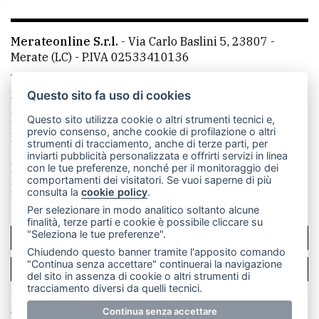
Merateonline S.r.l.
-
Via Carlo Baslini 5, 23807 -
Merate (LC)
- P.IVA 02533410136
Telefono:
039 9902881
- Whatsapp: 351 3481257 - E-
mail: redazione@merateonline.it
Questo sito fa uso di cookies
La redazione
CasateOnline
LeccoOnline
RSS
Questo sito utilizza cookie o altri strumenti tecnici e,
previo consenso, anche cookie di profilazione o altri
Made by
VIP
strumenti di tracciamento, anche di terze parti, per
inviarti pubblicità personalizzata e offrirti servizi in linea
Privacy policy
Cookie policy
con le tue preferenze, nonché per il monitoraggio dei
comportamenti dei visitatori. Se vuoi saperne di più
Rivedi le tue scelte sui cookie
consulta la
cookie policy
.
Per selezionare in modo analitico soltanto alcune
finalità, terze parti e cookie è possibile cliccare su
"Seleziona le tue preferenze".
SCRIVICI
Chiudendo questo banner tramite l'apposito comando
"Continua senza accettare" continuerai la navigazione
PER LA TUA PUBBLICITÀ
del sito in assenza di cookie o altri strumenti di
tracciamento diversi da quelli tecnici.
© Copyright Merateonline S.r.l. - Tutti i diritti riservati.
Continua senza accettare