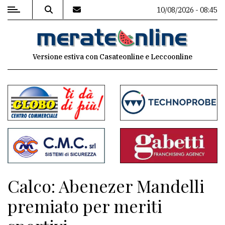
10/08/2026 - 08:45
MENU
Versione estiva con Casateonline e Leccoonline
Editoriale
e
commenti
Contenuti
del
sito
Appuntamenti
Calco: Abenezer Mandelli
Associazioni
premiato per meriti
Meteo