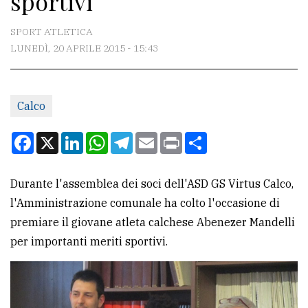
sportivi
CONTATTI
SPORT ATLETICA
LUNEDÌ, 20 APRILE 2015 - 15:43
La
redazione
Calco
Scrivici
Per
Facebook
X
LinkedIn
WhatsApp
Telegram
Email
Print
Condividi
la
tua
Durante l'assemblea dei soci dell'ASD GS Virtus Calco,
pubblicità
l'Amministrazione comunale ha colto l'occasione di
premiare il giovane atleta calchese Abenezer Mandelli
CERCA
per importanti meriti sportivi.
Cerca
per
comune