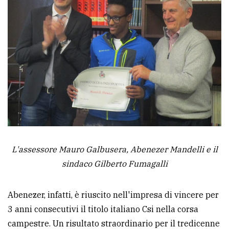
Ricerca
avanzata
LE
ALTRE
TESTATE
L'assessore Mauro Galbusera, Abenezer Mandelli e il
sindaco Gilberto Fumagalli
PRIVACY
Privacy
Abenezer, infatti, è riuscito nell'impresa di vincere per
policy
3 anni consecutivi il titolo italiano Csi nella corsa
Cookie
campestre. Un risultato straordinario per il tredicenne