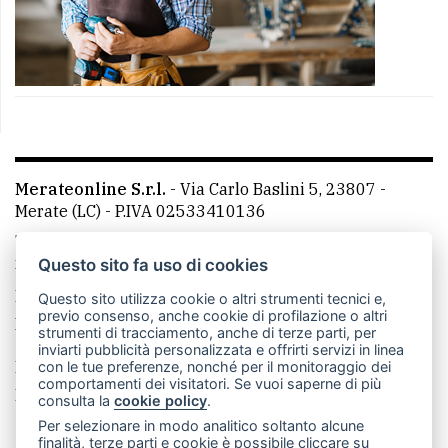
Merateonline S.r.l.
-
Via Carlo Baslini 5, 23807 -
Merate (LC)
- P.IVA 02533410136
Telefono:
039 9902881
- Whatsapp: 351 3481257 - E-
mail: redazione@merateonline.it
Questo sito fa uso di cookies
La redazione
CasateOnline
LeccoOnline
RSS
Questo sito utilizza cookie o altri strumenti tecnici e,
previo consenso, anche cookie di profilazione o altri
Made by
VIP
strumenti di tracciamento, anche di terze parti, per
inviarti pubblicità personalizzata e offrirti servizi in linea
Privacy policy
Cookie policy
con le tue preferenze, nonché per il monitoraggio dei
comportamenti dei visitatori. Se vuoi saperne di più
Rivedi le tue scelte sui cookie
consulta la
cookie policy
.
Per selezionare in modo analitico soltanto alcune
finalità, terze parti e cookie è possibile cliccare su