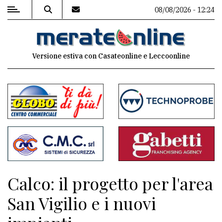
08/08/2026 - 12:24
MENU
Versione estiva con Casateonline e Leccoonline
Editoriale
e
commenti
Contenuti
del
sito
Appuntamenti
Calco: il progetto per l'area
Associazioni
San Vigilio e i nuovi
Meteo