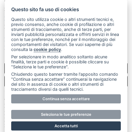
Telefono:
039 9902881
- Whatsapp: 351 3481257 - E-
mail: redazione@merateonline.it
Questo sito fa uso di cookies
La redazione
CasateOnline
LeccoOnline
RSS
Questo sito utilizza cookie o altri strumenti tecnici e,
previo consenso, anche cookie di profilazione o altri
Made by
VIP
strumenti di tracciamento, anche di terze parti, per
inviarti pubblicità personalizzata e offrirti servizi in linea
Privacy policy
Cookie policy
con le tue preferenze, nonché per il monitoraggio dei
comportamenti dei visitatori. Se vuoi saperne di più
Rivedi le tue scelte sui cookie
consulta la
cookie policy
.
Per selezionare in modo analitico soltanto alcune
finalità, terze parti e cookie è possibile cliccare su
"Seleziona le tue preferenze".
SCRIVICI
Chiudendo questo banner tramite l'apposito comando
"Continua senza accettare" continuerai la navigazione
PER LA TUA PUBBLICITÀ
del sito in assenza di cookie o altri strumenti di
tracciamento diversi da quelli tecnici.
Continua senza accettare
© Copyright Merateonline S.r.l. - Tutti i diritti riservati.
E' proibita la riproduzione e pubblicazione anche
parziale di testi, articoli e immagini senza la
Seleziona le tue preferenze
preventiva autorizzazione scritta dell'editore. RI Lecco
numero Rea LC 291.277 - Capitale sociale 10.329,14 €
Accetta tutti