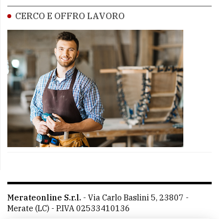
CERCO E OFFRO LAVORO
Merateonline S.r.l.
-
Via Carlo Baslini 5, 23807 -
Merate (LC)
- P.IVA 02533410136