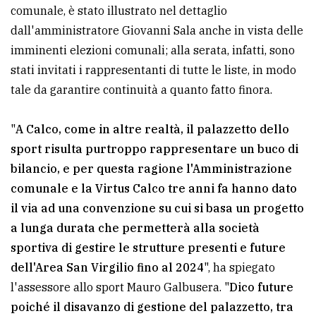
comunale, è stato illustrato nel dettaglio
Ricerca
dall'amministratore Giovanni Sala anche in vista delle
avanzata
imminenti elezioni comunali; alla serata, infatti, sono
stati invitati i rappresentanti di tutte le liste, in modo
tale da garantire continuità a quanto fatto finora.
LE
ALTRE
TESTATE
"
A Calco, come in altre realtà, il palazzetto dello
sport risulta purtroppo rappresentare un buco di
bilancio, e per questa ragione l'Amministrazione
comunale e la Virtus Calco tre anni fa hanno dato
il via ad una convenzione su cui si basa un progetto
PRIVACY
a lunga durata che permetterà alla società
sportiva di gestire le strutture presenti e future
Privacy
dell'Area San Virgilio fino al 2024
", ha spiegato
policy
l'assessore allo sport Mauro Galbusera. "
Dico future
Cookie
poiché il disavanzo di gestione del palazzetto, tra