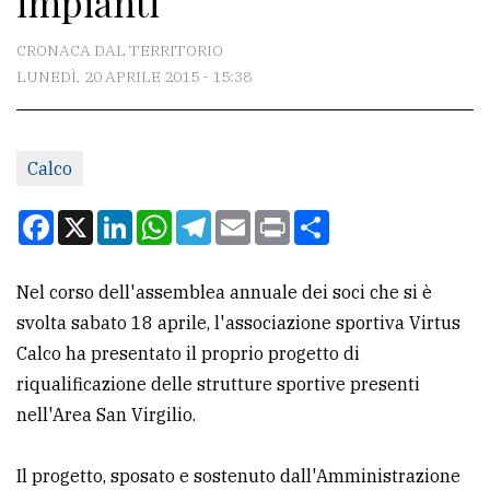
impianti
CONTATTI
CRONACA DAL TERRITORIO
LUNEDÌ, 20 APRILE 2015 - 15:38
La
redazione
Calco
Scrivici
Per
Facebook
X
LinkedIn
WhatsApp
Telegram
Email
Print
Condividi
la
tua
Nel corso dell'assemblea annuale dei soci che si è
pubblicità
svolta sabato 18 aprile, l'associazione sportiva Virtus
Calco ha presentato il proprio progetto di
CERCA
riqualificazione delle strutture sportive presenti
nell'Area San Virgilio.
Cerca
per
Il progetto, sposato e sostenuto dall'Amministrazione
comune