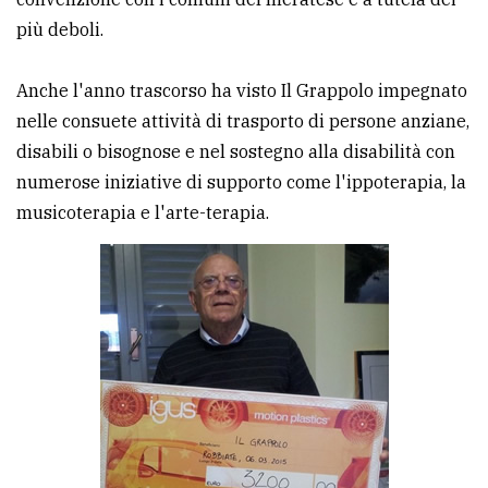
più deboli.
Ricerca
avanzata
Anche l'anno trascorso ha visto Il Grappolo impegnato
nelle consuete attività di trasporto di persone anziane,
LE
disabili o bisognose e nel sostegno alla disabilità con
ALTRE
TESTATE
numerose iniziative di supporto come l'ippoterapia, la
musicoterapia e l'arte-terapia.
PRIVACY
Privacy
policy
Cookie