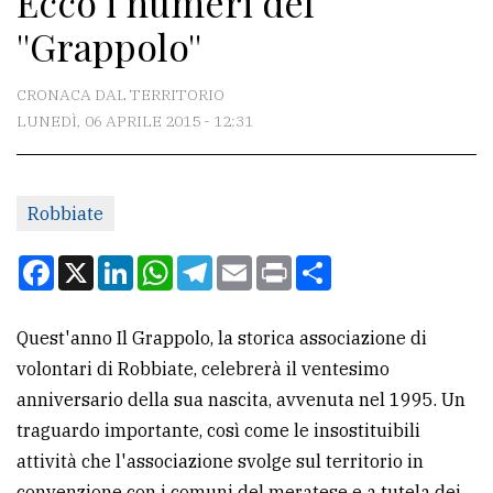
Ecco i numeri del
''Grappolo''
CONTATTI
CRONACA DAL TERRITORIO
La
LUNEDÌ, 06 APRILE 2015 - 12:31
redazione
Scrivici
Per
Robbiate
la
Facebook
X
LinkedIn
WhatsApp
Telegram
Email
Print
Condividi
tua
pubblicità
Quest'anno Il Grappolo, la storica associazione di
volontari di Robbiate, celebrerà il ventesimo
CERCA
anniversario della sua nascita, avvenuta nel 1995. Un
Cerca
traguardo importante, così come le insostituibili
per
attività che l'associazione svolge sul territorio in
comune
convenzione con i comuni del meratese e a tutela dei