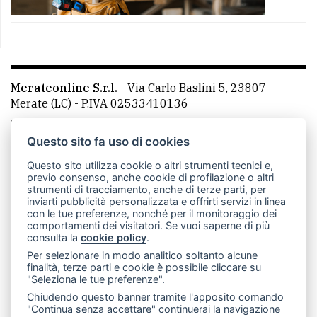
Merateonline S.r.l.
-
Via Carlo Baslini 5, 23807 -
Merate (LC)
- P.IVA 02533410136
Telefono:
039 9902881
- Whatsapp: 351 3481257 - E-
mail: redazione@merateonline.it
Questo sito fa uso di cookies
La redazione
CasateOnline
LeccoOnline
RSS
Questo sito utilizza cookie o altri strumenti tecnici e,
previo consenso, anche cookie di profilazione o altri
Made by
VIP
strumenti di tracciamento, anche di terze parti, per
inviarti pubblicità personalizzata e offrirti servizi in linea
Privacy policy
Cookie policy
con le tue preferenze, nonché per il monitoraggio dei
comportamenti dei visitatori. Se vuoi saperne di più
Rivedi le tue scelte sui cookie
consulta la
cookie policy
.
Per selezionare in modo analitico soltanto alcune
finalità, terze parti e cookie è possibile cliccare su
"Seleziona le tue preferenze".
SCRIVICI
Chiudendo questo banner tramite l'apposito comando
"Continua senza accettare" continuerai la navigazione
PER LA TUA PUBBLICITÀ