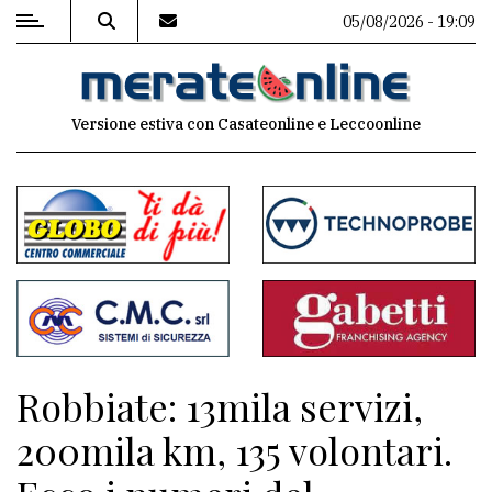
05/08/2026 - 19:09
MENU
Versione estiva con Casateonline e Leccoonline
Editoriale
e
commenti
Contenuti
del
sito
Appuntamenti
Robbiate: 13mila servizi,
Associazioni
200mila km, 135 volontari.
Meteo