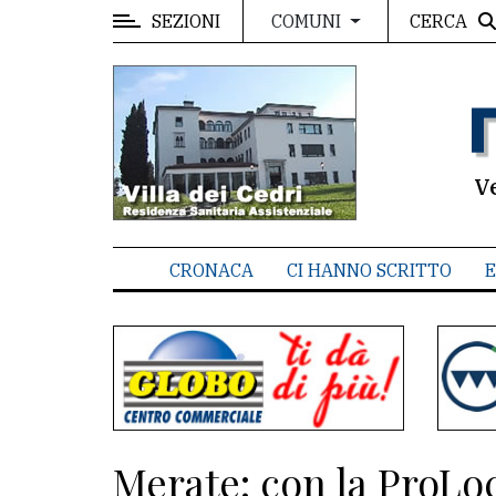
SEZIONI
CERCA
COMUNI
MENU
Editoriale
e
commenti
V
Contenuti
del
CRONACA
CI HANNO SCRITTO
E
sito
Appuntamenti
Associazioni
Meteo
Merate: con la ProLoc
CONTATTI