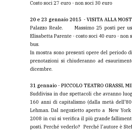
Costo soci 27 euro - non soci 30 euro
avanzata
20 e 23 gennaio 2015 - VISITA ALLA MO
LE
Palazzo Reale. Massimo 25 posti per uscit
ALTRE
TESTATE
Elisabetta Parente - costo soci 40 euro - non
bus.
In mostra sono presenti opere del periodo di 
prenotazioni si chiuderanno ad esauriment
dicembre.
PRIVACY
31 gennaio - PICCOLO TEATRO GRASSI, 
Privacy
Suddivisa in due spettacoli che avranno lu
policy
160 anni di capitalismo (dalla metà dell'80
Lehman. Dal negozietto aperto a New York 
Cookie
2008 in cui si verifica il più grande fallime
policy
posti. Perché vederlo? Perché l'autore è Ste