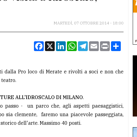
MARTEDÌ, 07 OTTOBRE 2014 - 18:00
Facebook
X
LinkedIn
WhatsApp
Telegram
Email
Print
Condiv
 dalla Pro loco di Merate e rivolti a soci e non che
 teatro.
CULTURE ALL'IDROSCALO DI MILANO
.
o passo - un parco che, agli aspetti paesaggistici,
mpo sia clemente, faremo una piacevole passeggiata,
storico dell'arte. Massimo 40 posti.