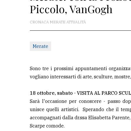
Piccolo, VanGogh
La
redazione
CRONACA MERATE ATTUALITÀ
Scrivici
Per
Merate
la
tua
pubblicità
Sono tre i prossimi appuntamenti organizzati
vogliano interessarti di arte, sculture, mostre,
CERCA
18 ottobre, sabato - VISITA AL PARCO S
Cerca
Sarà l'occasione per conoscere - passo dop
per
unisce quelli artistici. Sperando che il te
comune
accompagnati dalla dr.ssa Elisabetta Parente, 
Scarpe comode.
Ricerca