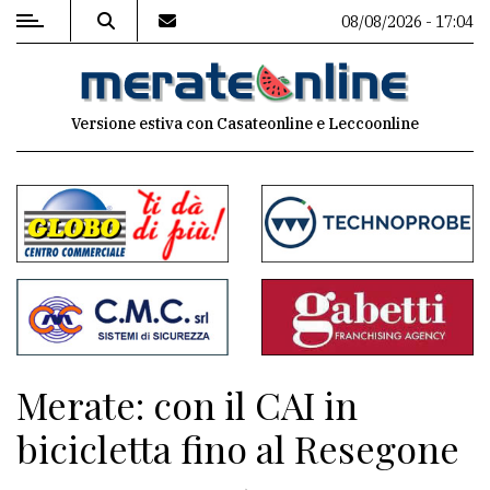
08/08/2026 - 17:04
MENU
Versione estiva con Casateonline e Leccoonline
Editoriale
e
commenti
Contenuti
del
sito
Appuntamenti
Merate: con il CAI in
Associazioni
bicicletta fino al Resegone
Meteo