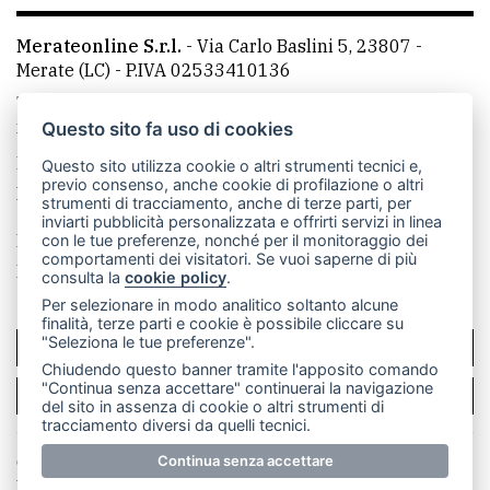
Merateonline S.r.l.
-
Via Carlo Baslini 5, 23807 -
Merate (LC)
- P.IVA 02533410136
Telefono:
039 9902881
- Whatsapp: 351 3481257 - E-
mail: redazione@merateonline.it
Questo sito fa uso di cookies
La redazione
CasateOnline
LeccoOnline
RSS
Questo sito utilizza cookie o altri strumenti tecnici e,
previo consenso, anche cookie di profilazione o altri
Made by
VIP
strumenti di tracciamento, anche di terze parti, per
inviarti pubblicità personalizzata e offrirti servizi in linea
Privacy policy
Cookie policy
con le tue preferenze, nonché per il monitoraggio dei
comportamenti dei visitatori. Se vuoi saperne di più
Rivedi le tue scelte sui cookie
consulta la
cookie policy
.
Per selezionare in modo analitico soltanto alcune
finalità, terze parti e cookie è possibile cliccare su
"Seleziona le tue preferenze".
SCRIVICI
Chiudendo questo banner tramite l'apposito comando
"Continua senza accettare" continuerai la navigazione
PER LA TUA PUBBLICITÀ
del sito in assenza di cookie o altri strumenti di
tracciamento diversi da quelli tecnici.
Continua senza accettare
© Copyright Merateonline S.r.l. - Tutti i diritti riservati.
E' proibita la riproduzione e pubblicazione anche