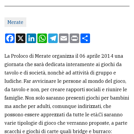
CONTATTI
Merate
La
redazione
Facebook
X
LinkedIn
WhatsApp
Telegram
Email
Print
Condividi
Scrivici
La Proloco di Merate organizza il 06 aprile 2014 una
Per
giornata che sarà dedicata interamente ai giochi da
la
tavolo e di società, nonchè ad attività di gruppo e
tua
ludiche. Far avvicinare le persone al mondo del gioco,
pubblicità
da tavolo e non, per creare rapporti sociali e riunire le
famiglie. Non solo saranno presenti giochi per bambini
CERCA
ma anche per adulti, comunque indirizzati, che
possono essere apprezzati da tutte le età.Ci saranno
Cerca
varie tipologie di gioco che verranno proposte, a parte
per
scacchi e giochi di carte quali bridge e burraco:
comune