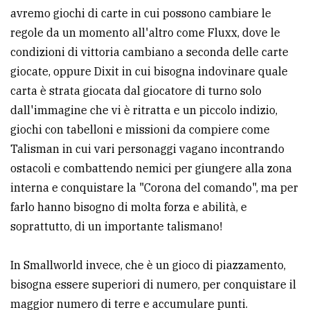
avremo giochi di carte in cui possono cambiare le
Ricerca
regole da un momento all'altro come Fluxx, dove le
avanzata
condizioni di vittoria cambiano a seconda delle carte
giocate, oppure Dixit in cui bisogna indovinare quale
carta è strata giocata dal giocatore di turno solo
LE
ALTRE
dall'immagine che vi è ritratta e un piccolo indizio,
TESTATE
giochi con tabelloni e missioni da compiere come
Talisman in cui vari personaggi vagano incontrando
ostacoli e combattendo nemici per giungere alla zona
interna e conquistare la "Corona del comando", ma per
farlo hanno bisogno di molta forza e abilità, e
PRIVACY
soprattutto, di un importante talismano!
Privacy
In Smallworld invece, che è un gioco di piazzamento,
policy
bisogna essere superiori di numero, per conquistare il
Cookie
maggior numero di terre e accumulare punti.