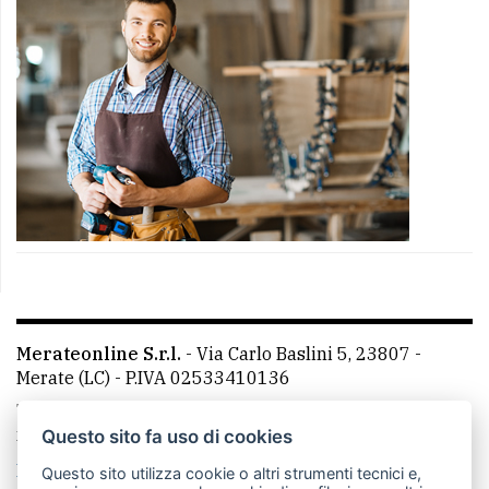
Merateonline S.r.l.
-
Via Carlo Baslini 5, 23807 -
Merate (LC)
- P.IVA 02533410136
Telefono:
039 9902881
- Whatsapp: 351 3481257 - E-
mail: redazione@merateonline.it
Questo sito fa uso di cookies
La redazione
CasateOnline
LeccoOnline
RSS
Questo sito utilizza cookie o altri strumenti tecnici e,