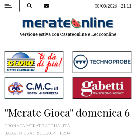
08/08/2026 - 21:11
MENU
Versione estiva con Casateonline e Leccoonline
Editoriale
e
commenti
Contenuti
del
sito
Appuntamenti
''Merate Gioca'' domenica 6
Associazioni
CRONACA MERATE ATTUALITÀ
Meteo
SABATO, 05 APRILE 2014 - 10:04