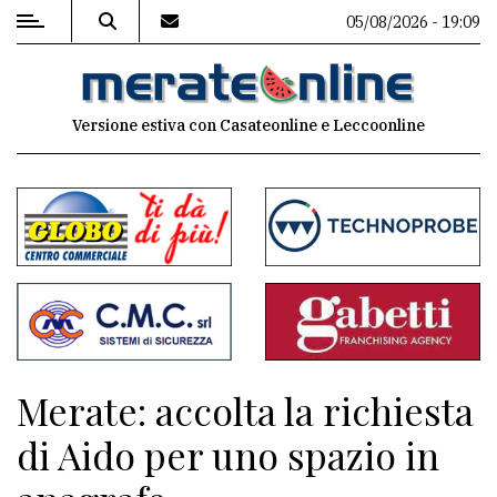
05/08/2026 - 19:09
MENU
Versione estiva con Casateonline e Leccoonline
Editoriale
e
commenti
Contenuti
del
sito
Appuntamenti
Merate: accolta la richiesta
Associazioni
di Aido per uno spazio in
Meteo