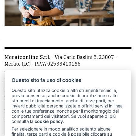
Merateonline S.r.l.
-
Via Carlo Baslini 5, 23807 -
Merate (LC)
- P.IVA 02533410136
Telefono:
039 9902881
- Whatsapp: 351 3481257 - E-
mail: redazione@merateonline.it
Questo sito fa uso di cookies
La redazione
CasateOnline
LeccoOnline
RSS
Questo sito utilizza cookie o altri strumenti tecnici e,
previo consenso, anche cookie di profilazione o altri
Made by
VIP
strumenti di tracciamento, anche di terze parti, per
inviarti pubblicità personalizzata e offrirti servizi in linea
Privacy policy
Cookie policy
con le tue preferenze, nonché per il monitoraggio dei
comportamenti dei visitatori. Se vuoi saperne di più
Rivedi le tue scelte sui cookie
consulta la
cookie policy
.
Per selezionare in modo analitico soltanto alcune
finalità, terze parti e cookie è possibile cliccare su