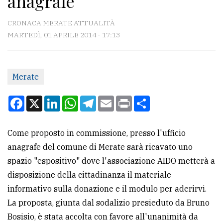
anagrafe
CONTATTI
CRONACA MERATE ATTUALITÀ
MARTEDÌ, 01 APRILE 2014 - 17:13
La
redazione
Merate
Scrivici
Per
Facebook
X
LinkedIn
WhatsApp
Telegram
Email
Print
Condividi
la
tua
Come proposto in commissione, presso l'ufficio
pubblicità
anagrafe del comune di Merate sarà ricavato uno
spazio "espositivo" dove l'associazione AIDO metterà a
CERCA
disposizione della cittadinanza il materiale
informativo sulla donazione e il modulo per aderirvi.
Cerca
La proposta, giunta dal sodalizio presieduto da Bruno
per
Bosisio, è stata accolta con favore all'unanimità da
comune