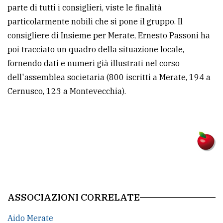
parte di tutti i consiglieri, viste le finalità
Ricerca
particolarmente nobili che si pone il gruppo. Il
avanzata
consigliere di Insieme per Merate, Ernesto Passoni ha
poi tracciato un quadro della situazione locale,
fornendo dati e numeri già illustrati nel corso
LE
ALTRE
dell'assemblea societaria (800 iscritti a Merate, 194 a
TESTATE
Cernusco, 123 a Montevecchia).
PRIVACY
Privacy
policy
ASSOCIAZIONI CORRELATE
Cookie
Aido Merate