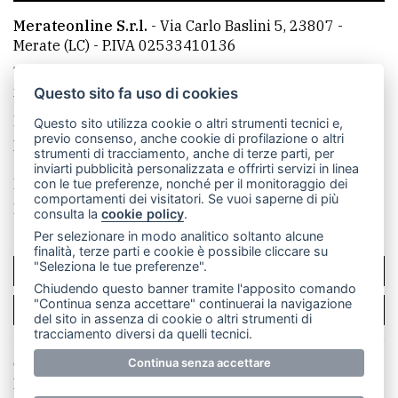
Merateonline S.r.l.
-
Via Carlo Baslini 5, 23807 -
Merate (LC)
- P.IVA 02533410136
Telefono:
039 9902881
- Whatsapp: 351 3481257 - E-
mail: redazione@merateonline.it
Questo sito fa uso di cookies
La redazione
CasateOnline
LeccoOnline
RSS
Questo sito utilizza cookie o altri strumenti tecnici e,
previo consenso, anche cookie di profilazione o altri
Made by
VIP
strumenti di tracciamento, anche di terze parti, per
inviarti pubblicità personalizzata e offrirti servizi in linea
Privacy policy
Cookie policy
con le tue preferenze, nonché per il monitoraggio dei
comportamenti dei visitatori. Se vuoi saperne di più
Rivedi le tue scelte sui cookie
consulta la
cookie policy
.
Per selezionare in modo analitico soltanto alcune
finalità, terze parti e cookie è possibile cliccare su
"Seleziona le tue preferenze".
SCRIVICI
Chiudendo questo banner tramite l'apposito comando
"Continua senza accettare" continuerai la navigazione
PER LA TUA PUBBLICITÀ
del sito in assenza di cookie o altri strumenti di
tracciamento diversi da quelli tecnici.
© Copyright Merateonline S.r.l. - Tutti i diritti riservati.
Continua senza accettare
E' proibita la riproduzione e pubblicazione anche