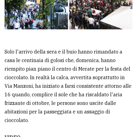
Ricerca
avanzata
LE
ALTRE
TESTATE
Solo l'arrivo della sera e il buio hanno rimandato a
casa le centinaia di golosi che, domenica, hanno
riempito pian piano il centro di Merate per la festa del
cioccolato. In realtà la calca, avvertita soprattutto in
Via Manzoni, ha iniziato a farsi consistente attorno alle
16 quando, complice il sole che ha riscaldato l'aria
PRIVACY
frizzante di ottobre, le persone sono uscite dalle
abitazioni per la passeggiata e un assaggio di
Privacy
cioccolato.
policy
Cookie