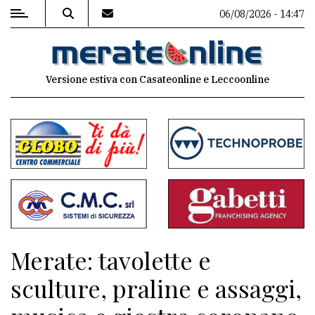
06/08/2026 - 14:47
MENU
Versione estiva con Casateonline e Leccoonline
Editoriale
e
commenti
Contenuti
del
sito
Appuntamenti
Merate: tavolette e
Associazioni
sculture, praline e assaggi,
Meteo