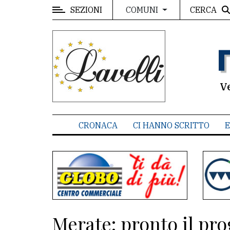
SEZIONI
CERCA
COMUNI
MENU
Editoriale
e
commenti
V
Contenuti
del
CRONACA
CI HANNO SCRITTO
E
sito
Appuntamenti
Associazioni
Meteo
Merate: pronto il pr
CONTATTI