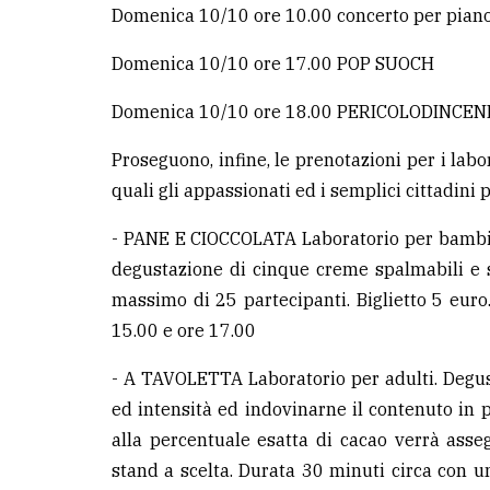
avanzata
Domenica 10/10 ore 10.00 concerto per pi
Domenica 10/10 ore 17.00 POP SUOCH
LE
ALTRE
Domenica 10/10 ore 18.00 PERICOLODINCEN
TESTATE
Proseguono, infine, le prenotazioni per i labor
quali gli appassionati ed i semplici cittadin
- PANE E CIOCCOLATA Laboratorio per bambini
degustazione di cinque creme spalmabili e 
PRIVACY
massimo di 25 partecipanti. Biglietto 5 eur
15.00 e ore 17.00
Privacy
policy
- A TAVOLETTA Laboratorio per adulti. Degus
ed intensità ed indovinarne il contenuto in 
Cookie
alla percentuale esatta di cacao verrà as
policy
stand a scelta. Durata 30 minuti circa con un