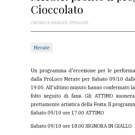
Cioccolato
La
redazione
CRONACA MERATE ATTUALITÀ
Scrivici
Per
Merate
la
tua
pubblicità
Un programma d'eccezione per le performan
dalla ProLoco Merate per Sabato 09/10 dall
19.00. All'ultimo minuto hanno confermato la
CERCA
folto seguito di fans. Gli ATTIMO suoner
Cerca
prettamente artistica della Festa. Il program
per
Sabato 09/10 ore 17.00 ATTIMO
comune
Sabato 09/10 ore 18.00 SIGNORA IN GIALLO
Ricerca