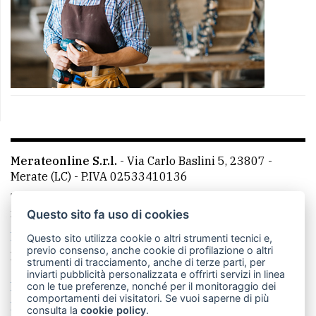
Merateonline S.r.l.
-
Via Carlo Baslini 5, 23807 -
Merate (LC)
- P.IVA 02533410136
Telefono:
039 9902881
- Whatsapp: 351 3481257 - E-
mail: redazione@merateonline.it
Questo sito fa uso di cookies
La redazione
CasateOnline
LeccoOnline
RSS
Questo sito utilizza cookie o altri strumenti tecnici e,
previo consenso, anche cookie di profilazione o altri
Made by
VIP
strumenti di tracciamento, anche di terze parti, per
inviarti pubblicità personalizzata e offrirti servizi in linea
Privacy policy
Cookie policy
con le tue preferenze, nonché per il monitoraggio dei
comportamenti dei visitatori. Se vuoi saperne di più
Rivedi le tue scelte sui cookie
consulta la
cookie policy
.