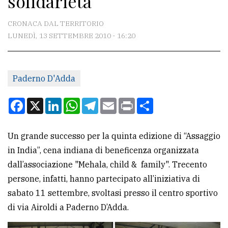
solidarietà
CONTATTI
CRONACA DAL TERRITORIO
LUNEDÌ, 13 SETTEMBRE 2010 - 16:20
La
redazione
Paderno D'Adda
Scrivici
Per
Facebook
X
LinkedIn
WhatsApp
Telegram
Email
Print
Condividi
la
tua
Un grande successo per la quinta edizione di “Assaggio
pubblicità
in India”, cena indiana di beneficenza organizzata
dall’associazione "Mehala, child & family". Trecento
CERCA
persone, infatti, hanno partecipato all’iniziativa di
sabato 11 settembre, svoltasi presso il centro sportivo
Cerca
di via Airoldi a Paderno D’Adda.
per
comune