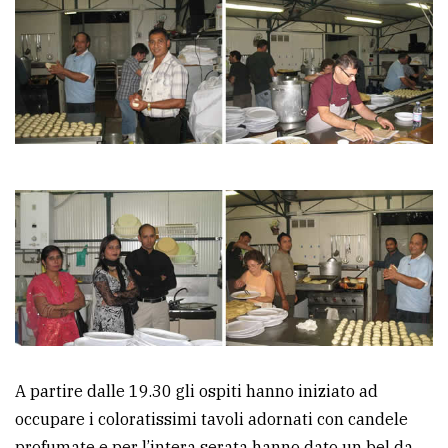
Ricerca
avanzata
LE
ALTRE
TESTATE
PRIVACY
Privacy
A partire dalle 19.30 gli ospiti hanno iniziato ad
policy
occupare i coloratissimi tavoli adornati con candele
Cookie
profumate e per l’intera serata hanno dato un bel da