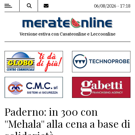
06/08/2026 - 17:18
MENU
Versione estiva con Casateonline e Leccoonline
Editoriale
e
commenti
Contenuti
del
sito
Appuntamenti
Paderno: in 300 con
Associazioni
''Mehala'' alla cena a base di
Meteo