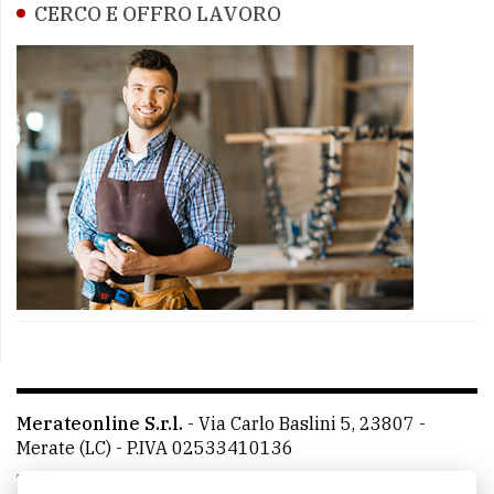
CERCO E OFFRO LAVORO
Merateonline S.r.l.
-
Via Carlo Baslini 5, 23807 -
Merate (LC)
- P.IVA 02533410136
Telefono:
039 9902881
- Whatsapp: 351 3481257 - E-