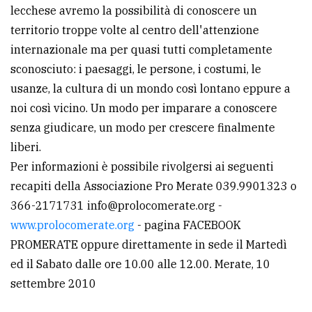
lecchese avremo la possibilità di conoscere un
Ricerca
territorio troppe volte al centro dell'attenzione
avanzata
internazionale ma per quasi tutti completamente
sconosciuto: i paesaggi, le persone, i costumi, le
usanze, la cultura di un mondo così lontano eppure a
LE
ALTRE
noi così vicino. Un modo per imparare a conoscere
TESTATE
senza giudicare, un modo per crescere finalmente
liberi.
Per informazioni è possibile rivolgersi ai seguenti
recapiti della Associazione Pro Merate 039.9901323 o
366-2171731 info@prolocomerate.org -
PRIVACY
www.prolocomerate.org
- pagina FACEBOOK
PROMERATE oppure direttamente in sede il Martedì
Privacy
ed il Sabato dalle ore 10.00 alle 12.00. Merate, 10
policy
settembre 2010
Cookie