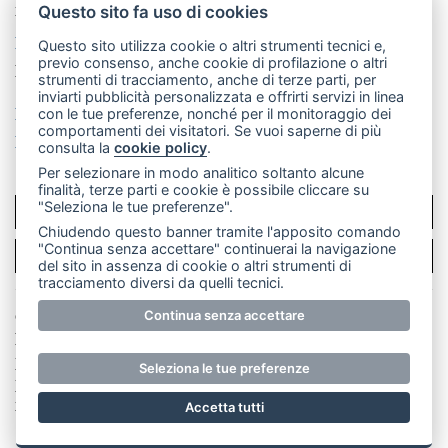
mail: redazione@merateonline.it
Questo sito fa uso di cookies
La redazione
CasateOnline
LeccoOnline
RSS
Questo sito utilizza cookie o altri strumenti tecnici e,
previo consenso, anche cookie di profilazione o altri
Made by
VIP
strumenti di tracciamento, anche di terze parti, per
inviarti pubblicità personalizzata e offrirti servizi in linea
Privacy policy
Cookie policy
con le tue preferenze, nonché per il monitoraggio dei
comportamenti dei visitatori. Se vuoi saperne di più
Rivedi le tue scelte sui cookie
consulta la
cookie policy
.
Per selezionare in modo analitico soltanto alcune
finalità, terze parti e cookie è possibile cliccare su
"Seleziona le tue preferenze".
SCRIVICI
Chiudendo questo banner tramite l'apposito comando
"Continua senza accettare" continuerai la navigazione
PER LA TUA PUBBLICITÀ
del sito in assenza di cookie o altri strumenti di
tracciamento diversi da quelli tecnici.
© Copyright Merateonline S.r.l. - Tutti i diritti riservati.
Continua senza accettare
E' proibita la riproduzione e pubblicazione anche
parziale di testi, articoli e immagini senza la
Seleziona le tue preferenze
preventiva autorizzazione scritta dell'editore. RI Lecco
numero Rea LC 291.277 - Capitale sociale 10.329,14 €
Accetta tutti