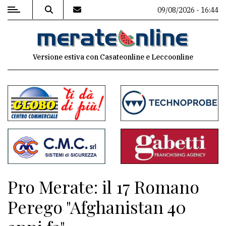
09/08/2026 - 16:44
MENU
Versione estiva con Casateonline e Leccoonline
Editoriale
e
commenti
Contenuti
del
sito
Appuntamenti
Pro Merate: il 17 Romano
Associazioni
Perego "Afghanistan 40
Meteo