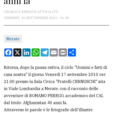
anni fa"
CONTATTI
CRONACA MERATE ATTUALITÀ
VENERDÌ, 10 SETTEMBRE 2010 - 16:49
La
redazione
Merate
Scrivici
Per
Facebook
X
LinkedIn
WhatsApp
Telegram
Email
Print
Condividi
la
tua
Ritorna, dopo la pausa estiva, il ciclo "Uomini e fatti di
pubblicità
casa nostra" il giorno Venerdì 17 settembre 2010 ore
21.00 presso la Sala Civica "Fratelli CERNUSCHI" sita
CERCA
in Viale Lombardia a Merate, con il racconto delle
avventure di ROMANO PEREGO, accademico del CAI,
Cerca
dal titolo: Afghanistan 40 anni fa.
per
Attraverso le parole e le fotografie dell'illustre
comune