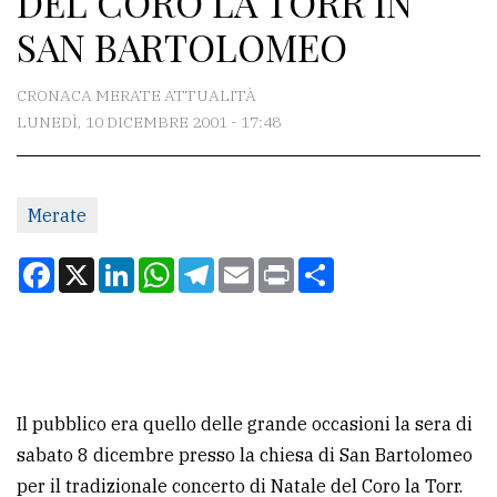
DEL CORO LA TORR IN
SAN BARTOLOMEO
CONTATTI
CRONACA MERATE ATTUALITÀ
La
LUNEDÌ, 10 DICEMBRE 2001 - 17:48
redazione
Scrivici
Per
Merate
la
Facebook
X
LinkedIn
WhatsApp
Telegram
Email
Print
Condividi
tua
pubblicità
CERCA
Il pubblico era quello delle grande occasioni la sera di
Cerca
sabato 8 dicembre presso la chiesa di San Bartolomeo
per
per il tradizionale concerto di Natale del Coro la Torr.
comune