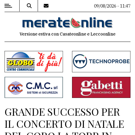
09/08/2026 - 11:47
MENU
Versione estiva con Casateonline e Leccoonline
Editoriale
e
commenti
Contenuti
del
sito
Appuntamenti
GRANDE SUCCESSO PER
Associazioni
IL CONCERTO DI NATALE
Meteo