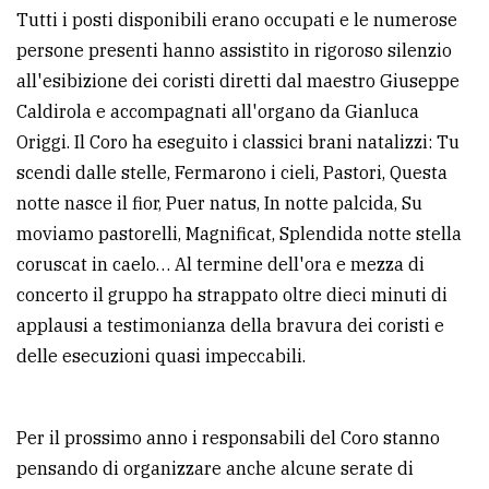
Tutti i posti disponibili erano occupati e le numerose
Ricerca
persone presenti hanno assistito in rigoroso silenzio
avanzata
all'esibizione dei coristi diretti dal maestro Giuseppe
Caldirola e accompagnati all'organo da Gianluca
Origgi. Il Coro ha eseguito i classici brani natalizzi: Tu
LE
ALTRE
scendi dalle stelle, Fermarono i cieli, Pastori, Questa
TESTATE
notte nasce il fior, Puer natus, In notte palcida, Su
moviamo pastorelli, Magnificat, Splendida notte stella
coruscat in caelo… Al termine dell'ora e mezza di
concerto il gruppo ha strappato oltre dieci minuti di
applausi a testimonianza della bravura dei coristi e
PRIVACY
delle esecuzioni quasi impeccabili.
Privacy
policy
Per il prossimo anno i responsabili del Coro stanno
pensando di organizzare anche alcune serate di
Cookie