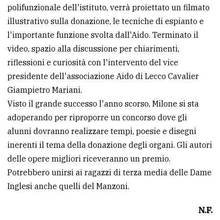
polifunzionale dell'istituto, verrà proiettato un filmato
Ricerca
illustrativo sulla donazione, le tecniche di espianto e
avanzata
l'importante funzione svolta dall'Aido. Terminato il
video, spazio alla discussione per chiarimenti,
riflessioni e curiosità con l'intervento del vice
LE
ALTRE
presidente dell'associazione Aido di Lecco Cavalier
TESTATE
Giampietro Mariani.
Visto il grande successo l'anno scorso, Milone si sta
adoperando per riproporre un concorso dove gli
alunni dovranno realizzare tempi, poesie e disegni
inerenti il tema della donazione degli organi. Gli autori
PRIVACY
delle opere migliori riceveranno un premio.
Potrebbero unirsi ai ragazzi di terza media delle Dame
Privacy
Inglesi anche quelli del Manzoni.
policy
N.F.
Cookie