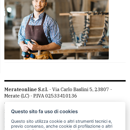
Merateonline S.r.l.
-
Via Carlo Baslini 5, 23807 -
Merate (LC)
- P.IVA 02533410136
Telefono:
039 9902881
- Whatsapp: 351 3481257 - E-
mail: redazione@merateonline.it
Questo sito fa uso di cookies
La redazione
CasateOnline
LeccoOnline
RSS
Questo sito utilizza cookie o altri strumenti tecnici e,
previo consenso, anche cookie di profilazione o altri
Made by
VIP