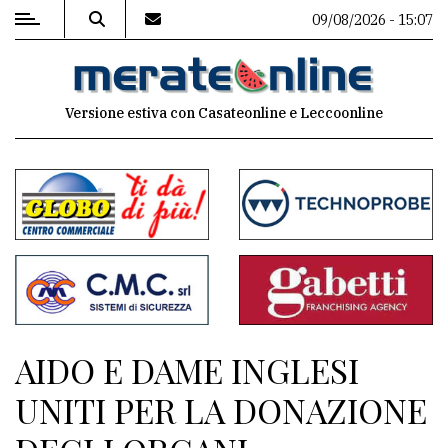
09/08/2026 - 15:07
MENU
Versione estiva con Casateonline e Leccoonline
Editoriale
e
commenti
Contenuti
del
sito
Appuntamenti
AIDO E DAME INGLESI
Associazioni
UNITI PER LA DONAZIONE
Meteo