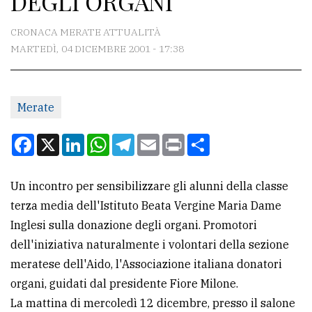
DEGLI ORGANI
CONTATTI
CRONACA MERATE ATTUALITÀ
MARTEDÌ, 04 DICEMBRE 2001 - 17:38
La
redazione
Merate
Scrivici
Per
Facebook
X
LinkedIn
WhatsApp
Telegram
Email
Print
Condividi
la
tua
Un incontro per sensibilizzare gli alunni della classe
pubblicità
terza media dell'Istituto Beata Vergine Maria Dame
Inglesi sulla donazione degli organi. Promotori
CERCA
dell'iniziativa naturalmente i volontari della sezione
meratese dell'Aido, l'Associazione italiana donatori
Cerca
organi, guidati dal presidente Fiore Milone.
per
La mattina di mercoledì 12 dicembre, presso il salone
comune