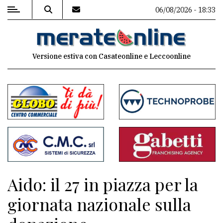
06/08/2026 - 18:33
MENU
Versione estiva con Casateonline e Leccoonline
Editoriale
e
commenti
Contenuti
del
sito
Appuntamenti
Aido: il 27 in piazza per la
Associazioni
giornata nazionale sulla
Meteo