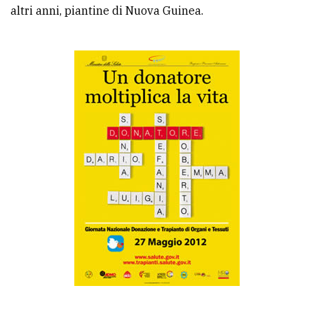
altri anni, piantine di Nuova Guinea.
Ricerca
avanzata
LE
ALTRE
TESTATE
PRIVACY
Privacy
policy
Cookie