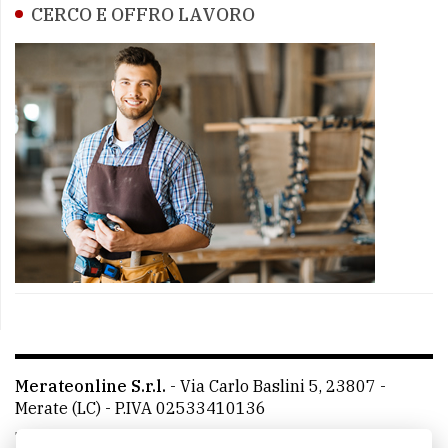
CERCO E OFFRO LAVORO
Merateonline S.r.l.
-
Via Carlo Baslini 5, 23807 -
Merate (LC)
- P.IVA 02533410136
Telefono:
039 9902881
- Whatsapp: 351 3481257 - E-