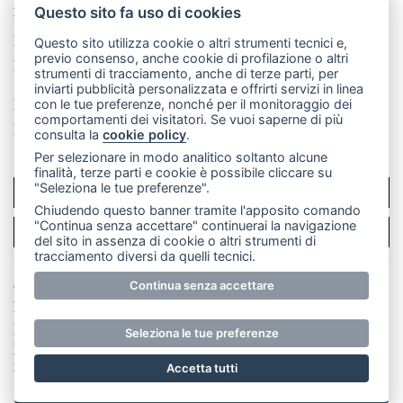
mail: redazione@merateonline.it
Questo sito fa uso di cookies
La redazione
CasateOnline
LeccoOnline
RSS
Questo sito utilizza cookie o altri strumenti tecnici e,
previo consenso, anche cookie di profilazione o altri
Made by
VIP
strumenti di tracciamento, anche di terze parti, per
inviarti pubblicità personalizzata e offrirti servizi in linea
Privacy policy
Cookie policy
con le tue preferenze, nonché per il monitoraggio dei
comportamenti dei visitatori. Se vuoi saperne di più
Rivedi le tue scelte sui cookie
consulta la
cookie policy
.
Per selezionare in modo analitico soltanto alcune
finalità, terze parti e cookie è possibile cliccare su
"Seleziona le tue preferenze".
SCRIVICI
Chiudendo questo banner tramite l'apposito comando
"Continua senza accettare" continuerai la navigazione
PER LA TUA PUBBLICITÀ
del sito in assenza di cookie o altri strumenti di
tracciamento diversi da quelli tecnici.
© Copyright Merateonline S.r.l. - Tutti i diritti riservati.
Continua senza accettare
E' proibita la riproduzione e pubblicazione anche
parziale di testi, articoli e immagini senza la
Seleziona le tue preferenze
preventiva autorizzazione scritta dell'editore. RI Lecco
numero Rea LC 291.277 - Capitale sociale 10.329,14 €
Accetta tutti