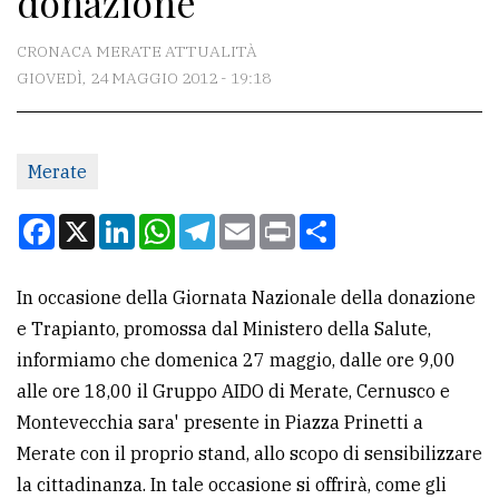
donazione
CONTATTI
CRONACA MERATE ATTUALITÀ
GIOVEDÌ, 24 MAGGIO 2012 - 19:18
La
redazione
Merate
Scrivici
Per
Facebook
X
LinkedIn
WhatsApp
Telegram
Email
Print
Condividi
la
tua
In occasione della Giornata Nazionale della donazione
pubblicità
e Trapianto, promossa dal Ministero della Salute,
informiamo che domenica 27 maggio, dalle ore 9,00
CERCA
alle ore 18,00 il Gruppo AIDO di Merate, Cernusco e
Montevecchia sara' presente in Piazza Prinetti a
Cerca
Merate con il proprio stand, allo scopo di sensibilizzare
per
la cittadinanza. In tale occasione si offrirà, come gli
comune