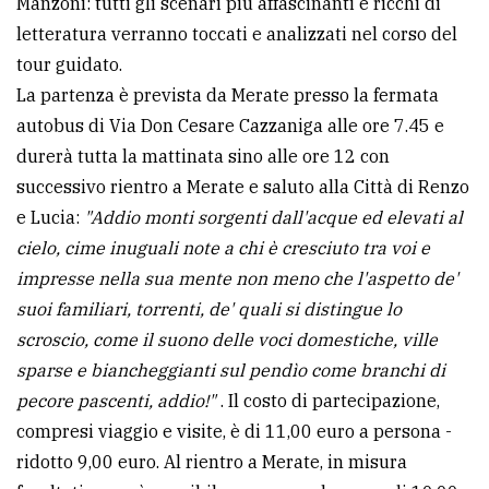
Manzoni: tutti gli scenari più affascinanti e ricchi di
letteratura verranno toccati e analizzati nel corso del
Ricerca
tour guidato.
avanzata
La partenza è prevista da Merate presso la fermata
autobus di Via Don Cesare Cazzaniga alle ore 7.45 e
LE
durerà tutta la mattinata sino alle ore 12 con
ALTRE
TESTATE
successivo rientro a Merate e saluto alla Città di Renzo
e Lucia:
"Addio monti sorgenti dall'acque ed elevati al
cielo, cime inuguali note a chi è cresciuto tra voi e
impresse nella sua mente non meno che l'aspetto de'
suoi familiari, torrenti, de' quali si distingue lo
scroscio, come il suono delle voci domestiche, ville
PRIVACY
sparse e biancheggianti sul pendìo come branchi di
Privacy
pecore pascenti, addio!"
. Il costo di partecipazione,
policy
compresi viaggio e visite, è di 11,00 euro a persona -
ridotto 9,00 euro. Al rientro a Merate, in misura
Cookie