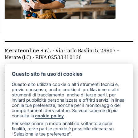
Merateonline S.r.l.
-
Via Carlo Baslini 5, 23807 -
Merate (LC)
- P.IVA 02533410136
Telefono:
039 9902881
- Whatsapp: 351 3481257 - E-
mail: redazione@merateonline.it
Questo sito fa uso di cookies
La redazione
CasateOnline
LeccoOnline
RSS
Questo sito utilizza cookie o altri strumenti tecnici e,
previo consenso, anche cookie di profilazione o altri
Made by
VIP
strumenti di tracciamento, anche di terze parti, per
inviarti pubblicità personalizzata e offrirti servizi in linea
Privacy policy
Cookie policy
con le tue preferenze, nonché per il monitoraggio dei
comportamenti dei visitatori. Se vuoi saperne di più
Rivedi le tue scelte sui cookie
consulta la
cookie policy
.
Per selezionare in modo analitico soltanto alcune
finalità, terze parti e cookie è possibile cliccare su
"Seleziona le tue preferenze".
SCRIVICI