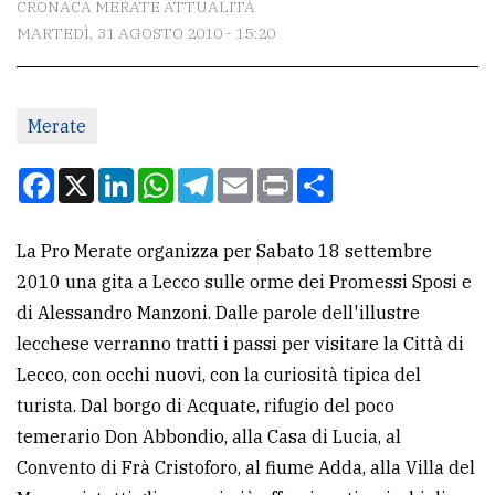
CRONACA MERATE ATTUALITÀ
MARTEDÌ, 31 AGOSTO 2010 - 15:20
CONTATTI
La
Merate
redazione
Scrivici
Facebook
X
LinkedIn
WhatsApp
Telegram
Email
Print
Condividi
Per
la
La Pro Merate organizza per Sabato 18 settembre
tua
2010 una gita a Lecco sulle orme dei Promessi Sposi e
pubblicità
di Alessandro Manzoni. Dalle parole dell'illustre
lecchese verranno tratti i passi per visitare la Città di
Lecco, con occhi nuovi, con la curiosità tipica del
CERCA
turista. Dal borgo di Acquate, rifugio del poco
Cerca
temerario Don Abbondio, alla Casa di Lucia, al
per
Convento di Frà Cristoforo, al fiume Adda, alla Villa del
comune