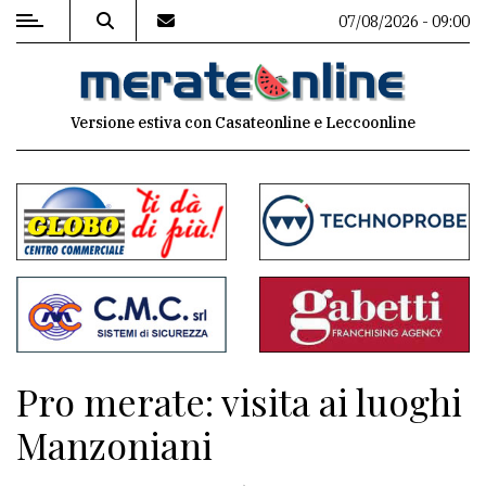
07/08/2026 - 09:00
MENU
Versione estiva con Casateonline e Leccoonline
Editoriale
e
commenti
Contenuti
del
sito
Appuntamenti
Pro merate: visita ai luoghi
Associazioni
Manzoniani
Meteo