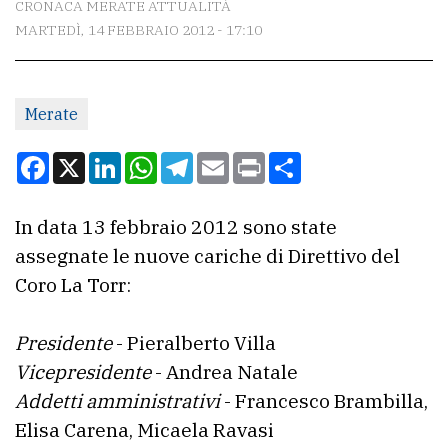
CRONACA MERATE ATTUALITÀ
MARTEDÌ, 14 FEBBRAIO 2012 - 17:10
CONTATTI
La
Merate
redazione
Scrivici
Facebook
X
LinkedIn
WhatsApp
Telegram
Email
Print
Condividi
Per
la
In data 13 febbraio 2012 sono state
tua
assegnate le nuove cariche di Direttivo del
pubblicità
Coro La Torr:
Presidente
- Pieralberto Villa
CERCA
Vicepresidente
- Andrea Natale
Cerca
Addetti amministrativi
- Francesco Brambilla,
per
Elisa Carena, Micaela Ravasi
comune