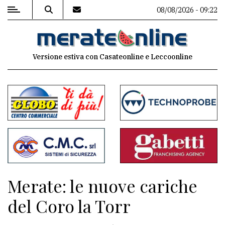
08/08/2026 - 09:22
MENU
Versione estiva con Casateonline e Leccoonline
Editoriale
e
commenti
Contenuti
del
sito
Appuntamenti
Merate: le nuove cariche
Associazioni
del Coro la Torr
Meteo