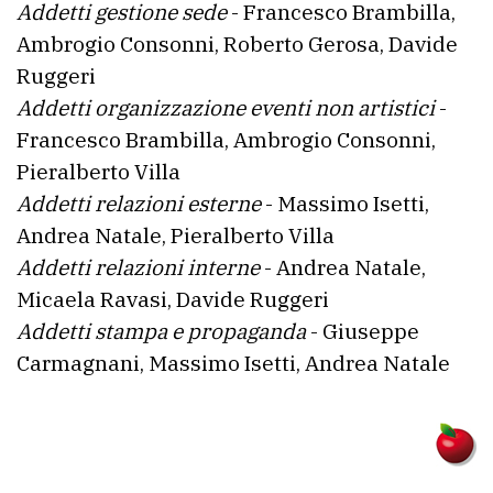
Addetti gestione sede
- Francesco Brambilla,
Ricerca
Ambrogio Consonni, Roberto Gerosa, Davide
avanzata
Ruggeri
Addetti organizzazione eventi non artistici
-
Francesco Brambilla, Ambrogio Consonni,
LE
ALTRE
Pieralberto Villa
TESTATE
Addetti relazioni esterne
- Massimo Isetti,
Andrea Natale, Pieralberto Villa
Addetti relazioni interne
- Andrea Natale,
Micaela Ravasi, Davide Ruggeri
Addetti stampa e propaganda
- Giuseppe
PRIVACY
Carmagnani, Massimo Isetti, Andrea Natale
Privacy
policy
Cookie