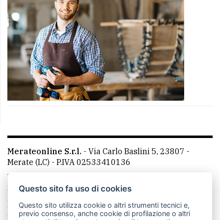
Merateonline S.r.l.
-
Via Carlo Baslini 5, 23807 -
Merate (LC)
- P.IVA 02533410136
Telefono:
039 9902881
- Whatsapp: 351 3481257 - E-
mail: redazione@merateonline.it
Questo sito fa uso di cookies
La redazione
CasateOnline
LeccoOnline
RSS
Questo sito utilizza cookie o altri strumenti tecnici e,
previo consenso, anche cookie di profilazione o altri
Made by
VIP