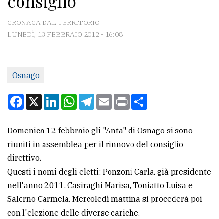
consiglio
CONTATTI
CRONACA DAL TERRITORIO
LUNEDÌ, 13 FEBBRAIO 2012 - 16:08
La
redazione
Osnago
Scrivici
Per
Facebook
X
LinkedIn
WhatsApp
Telegram
Email
Print
Condividi
la
tua
Domenica 12 febbraio gli "Anta" di Osnago si sono
pubblicità
riuniti in assemblea per il rinnovo del consiglio
direttivo.
CERCA
Questi i nomi degli eletti: Ponzoni Carla, già presidente
nell'anno 2011, Casiraghi Marisa, Toniatto Luisa e
Cerca
Salerno Carmela. Mercoledì mattina si procederà poi
per
con l'elezione delle diverse cariche.
comune