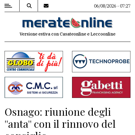
06/08/2026 - 07:27
MENU
Versione estiva con Casateonline e Leccoonline
Editoriale
e
commenti
Contenuti
del
sito
Appuntamenti
Osnago: riunione degli
Associazioni
''anta'' con il rinnovo del
Meteo