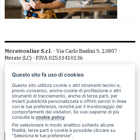
Merateonline S.r.l.
-
Via Carlo Baslini 5, 23807 -
Merate (LC)
- P.IVA 02533410136
Telefono:
039 9902881
- Whatsapp: 351 3481257 - E-
mail: redazione@merateonline.it
Questo sito fa uso di cookies
La redazione
CasateOnline
LeccoOnline
RSS
Questo sito utilizza cookie o altri strumenti tecnici e,
previo consenso, anche cookie di profilazione o altri
Made by
VIP
strumenti di tracciamento, anche di terze parti, per
inviarti pubblicità personalizzata e offrirti servizi in linea
Privacy policy
Cookie policy
con le tue preferenze, nonché per il monitoraggio dei
comportamenti dei visitatori. Se vuoi saperne di più
Rivedi le tue scelte sui cookie
consulta la
cookie policy
.
Per selezionare in modo analitico soltanto alcune
finalità, terze parti e cookie è possibile cliccare su
"Seleziona le tue preferenze".
SCRIVICI