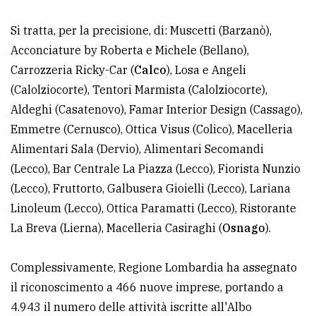
Ricerca
Si tratta, per la precisione, di: Muscetti (Barzanò),
avanzata
Acconciature by Roberta e Michele (Bellano),
Carrozzeria Ricky-Car (
Calco
), Losa e Angeli
(Calolziocorte), Tentori Marmista (Calolziocorte),
LE
ALTRE
Aldeghi (Casatenovo), Famar Interior Design (Cassago),
TESTATE
Emmetre (Cernusco), Ottica Visus (Colico), Macelleria
Alimentari Sala (Dervio), Alimentari Secomandi
(Lecco), Bar Centrale La Piazza (Lecco), Fiorista Nunzio
(Lecco), Fruttorto, Galbusera Gioielli (Lecco), Lariana
Linoleum (Lecco), Ottica Paramatti (Lecco), Ristorante
PRIVACY
La Breva (Lierna), Macelleria Casiraghi (
Osnago
).
Privacy
Complessivamente, Regione Lombardia ha assegnato
policy
il riconoscimento a 466 nuove imprese, portando a
Cookie
4.943 il numero delle attività iscritte all'Albo