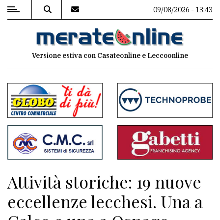
09/08/2026 - 13:43
MENU
Versione estiva con Casateonline e Leccoonline
Editoriale
e
commenti
Contenuti
del
sito
Appuntamenti
Attività storiche: 19 nuove
Associazioni
eccellenze lecchesi. Una a
Meteo