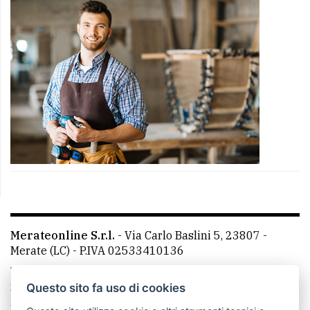
Merateonline S.r.l.
-
Via Carlo Baslini 5, 23807 -
Merate (LC)
- P.IVA 02533410136
Telefono:
039 9902881
- Whatsapp: 351 3481257 - E-
mail: redazione@merateonline.it
Questo sito fa uso di cookies
La redazione
CasateOnline
LeccoOnline
RSS