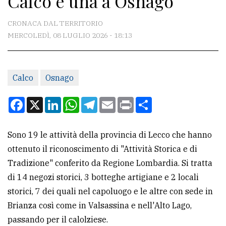
Calco e una a Osnago
CONTATTI
CRONACA DAL TERRITORIO
MERCOLEDÌ, 08 LUGLIO 2026 - 18:13
La
redazione
Calco
Osnago
Scrivici
Per
Facebook
X
LinkedIn
WhatsApp
Telegram
Email
Print
Condividi
la
tua
Sono 19 le attività della provincia di Lecco che hanno
pubblicità
ottenuto il riconoscimento di "Attività Storica e di
Tradizione" conferito da Regione Lombardia. Si tratta
CERCA
di 14 negozi storici, 3 botteghe artigiane e 2 locali
storici, 7 dei quali nel capoluogo e le altre con sede in
Cerca
Brianza così come in Valsassina e nell'Alto Lago,
per
passando per il calolziese.
comune