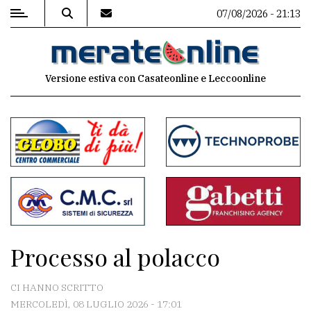
07/08/2026 - 21:13
MENU
Versione estiva con Casateonline e Leccoonline
Editoriale
e
commenti
Contenuti
del
sito
Appuntamenti
Processo al polacco
Associazioni
CI HANNO SCRITTO
Meteo
MERCOLEDÌ, 08 LUGLIO 2026 - 17:01