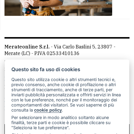
Merateonline S.r.l.
-
Via Carlo Baslini 5, 23807 -
Merate (LC)
- P.IVA 02533410136
Telefono:
039 9902881
- Whatsapp: 351 3481257 - E-
mail: redazione@merateonline.it
Questo sito fa uso di cookies
La redazione
CasateOnline
LeccoOnline
RSS
Questo sito utilizza cookie o altri strumenti tecnici e,
previo consenso, anche cookie di profilazione o altri
Made by
VIP
strumenti di tracciamento, anche di terze parti, per
inviarti pubblicità personalizzata e offrirti servizi in linea
Privacy policy
Cookie policy
con le tue preferenze, nonché per il monitoraggio dei
comportamenti dei visitatori. Se vuoi saperne di più
Rivedi le tue scelte sui cookie
consulta la
cookie policy
.
Per selezionare in modo analitico soltanto alcune
finalità, terze parti e cookie è possibile cliccare su
"Seleziona le tue preferenze".
SCRIVICI