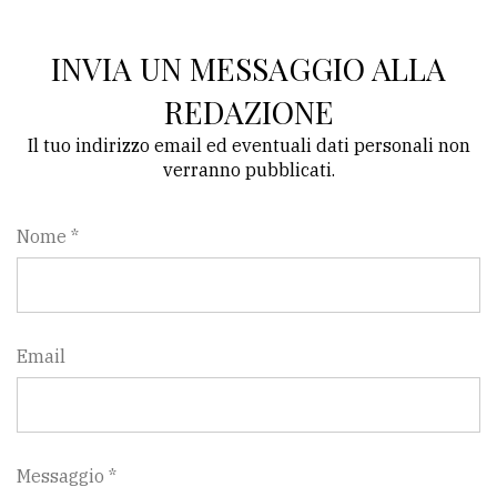
Ricerca
INVIA UN MESSAGGIO ALLA
avanzata
REDAZIONE
Il tuo indirizzo email ed eventuali dati personali non
LE
ALTRE
verranno pubblicati.
TESTATE
Nome *
Email
PRIVACY
Privacy
policy
Messaggio *
Cookie