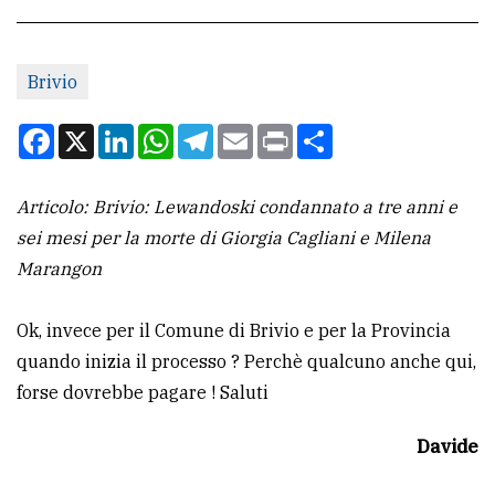
CONTATTI
Brivio
La
redazione
Facebook
X
LinkedIn
WhatsApp
Telegram
Email
Print
Condividi
Scrivici
Articolo: Brivio: Lewandoski condannato a tre anni e
Per
sei mesi per la morte di Giorgia Cagliani e Milena
la
Marangon
tua
pubblicità
Ok, invece per il Comune di Brivio e per la Provincia
quando inizia il processo ? Perchè qualcuno anche qui,
CERCA
forse dovrebbe pagare ! Saluti
Cerca
Davide
per
comune