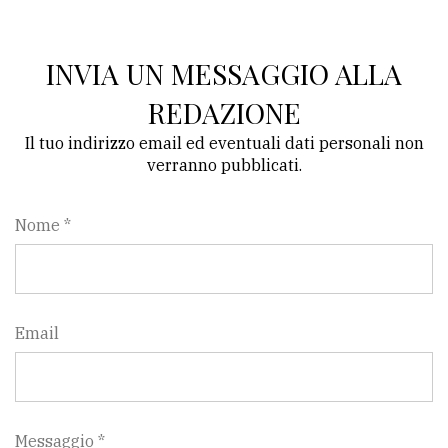
Ricerca
avanzata
INVIA UN MESSAGGIO ALLA
REDAZIONE
LE
Il tuo indirizzo email ed eventuali dati personali non
ALTRE
TESTATE
verranno pubblicati.
Nome *
PRIVACY
Email
Privacy
policy
Cookie
Messaggio *