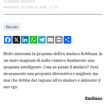
CI HANNO SCRITTO
MARTEDÌ, 07 LUGLIO 2026 - 17:10
CONTATTI
La
Merate
redazione
Scrivici
Facebook
X
LinkedIn
WhatsApp
Telegram
Email
Print
Condividi
Per
la
Molto interessa la proposta dell’ex sindaco Robbiani. In
tua
un mare magnum di nulla cosmico finalmente una
pubblicità
proposta intelligente. Cosa ne pensa il sindaco? Avrà
sicuramente una proposta alternativa e migliore, sia
mai che debba dar ragione all’ex sindaco e sminuire il
CERCA
suo ego.
Cerca
Emiliano
per
comune