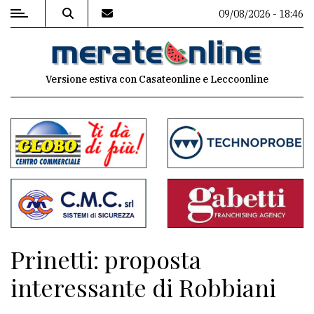
09/08/2026 - 18:46
MENU
Versione estiva con Casateonline e Leccoonline
Editoriale
e
commenti
Contenuti
del
sito
Appuntamenti
Prinetti: proposta
Associazioni
interessante di Robbiani
Meteo