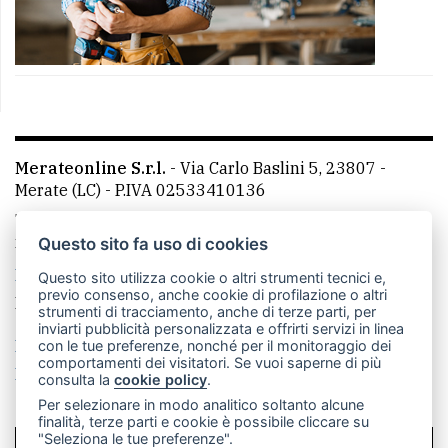
Merateonline S.r.l.
-
Via Carlo Baslini 5, 23807 -
Merate (LC)
- P.IVA 02533410136
Telefono:
039 9902881
- Whatsapp: 351 3481257 - E-
mail: redazione@merateonline.it
Questo sito fa uso di cookies
La redazione
CasateOnline
LeccoOnline
RSS
Questo sito utilizza cookie o altri strumenti tecnici e,
previo consenso, anche cookie di profilazione o altri
Made by
VIP
strumenti di tracciamento, anche di terze parti, per
inviarti pubblicità personalizzata e offrirti servizi in linea
Privacy policy
Cookie policy
con le tue preferenze, nonché per il monitoraggio dei
comportamenti dei visitatori. Se vuoi saperne di più
Rivedi le tue scelte sui cookie
consulta la
cookie policy
.
Per selezionare in modo analitico soltanto alcune
finalità, terze parti e cookie è possibile cliccare su
"Seleziona le tue preferenze".
SCRIVICI