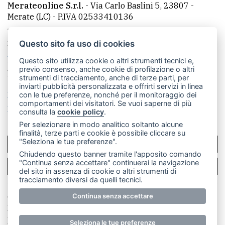
Merateonline S.r.l.
-
Via Carlo Baslini 5, 23807 -
Merate (LC)
- P.IVA 02533410136
Telefono:
039 9902881
- Whatsapp: 351 3481257 - E-
mail: redazione@merateonline.it
Questo sito fa uso di cookies
La redazione
CasateOnline
LeccoOnline
RSS
Questo sito utilizza cookie o altri strumenti tecnici e,
previo consenso, anche cookie di profilazione o altri
Made by
VIP
strumenti di tracciamento, anche di terze parti, per
inviarti pubblicità personalizzata e offrirti servizi in linea
Privacy policy
Cookie policy
con le tue preferenze, nonché per il monitoraggio dei
comportamenti dei visitatori. Se vuoi saperne di più
Rivedi le tue scelte sui cookie
consulta la
cookie policy
.
Per selezionare in modo analitico soltanto alcune
finalità, terze parti e cookie è possibile cliccare su
"Seleziona le tue preferenze".
SCRIVICI
Chiudendo questo banner tramite l'apposito comando
"Continua senza accettare" continuerai la navigazione
PER LA TUA PUBBLICITÀ
del sito in assenza di cookie o altri strumenti di
tracciamento diversi da quelli tecnici.
© Copyright Merateonline S.r.l. - Tutti i diritti riservati.
Continua senza accettare
E' proibita la riproduzione e pubblicazione anche
parziale di testi, articoli e immagini senza la
Seleziona le tue preferenze