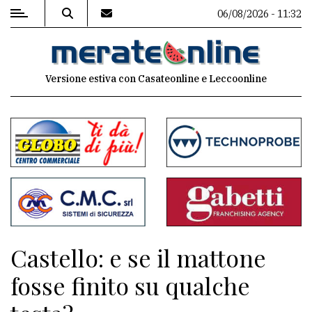
06/08/2026 - 11:32
MENU
Versione estiva con Casateonline e Leccoonline
Editoriale
e
commenti
Contenuti
del
sito
Appuntamenti
Castello: e se il mattone
Associazioni
fosse finito su qualche
Meteo