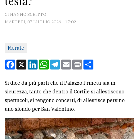
testa?
CONTATTI
CI HANNO SCRITTO
MARTEDÌ, 07 LUGLIO 2026 - 17:02
La
redazione
Merate
Scrivici
Per
Facebook
X
LinkedIn
WhatsApp
Telegram
Email
Print
Condividi
la
tua
Si dice da più parti che il Palazzo Prinetti sia in
pubblicità
sicurezza, tanto che dentro il Cortile si allestiscono
spettacoli, si tengono concerti, di allestisce persino
CERCA
uno sfondo per San Valentino.
Cerca
per
comune