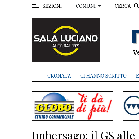
SEZIONI
CERCA
COMUNI
MENU
Editoriale
e
commenti
V
Contenuti
del
CRONACA
CI HANNO SCRITTO
E
sito
Appuntamenti
Associazioni
Meteo
Imbersago: il GS alle 
CONTATTI