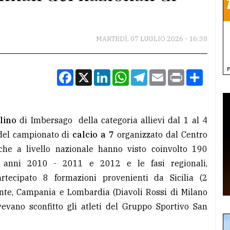
MARTEDÌ, 07 LUGLIO 2026 - 16:38
Facebook
X
LinkedIn
WhatsApp
Telegram
Email
Print
Condiv
llino
di Imbersago della categoria allievi dal 1 al 4
del campionato di
calcio a 7
organizzato dal Centro
i che a livello nazionale hanno visto coinvolto 190
li anni 2010 - 2011 e 2012 e le fasi regionali,
tecipato 8 formazioni provenienti da Sicilia (2
onte, Campania e Lombardia (Diavoli Rossi di Milano
vevano sconfitto gli atleti del Gruppo Sportivo San