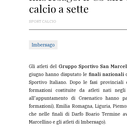
calcio a sette
La
redazione
SPORT CALCIO
Scrivici
Per
Imbersago
la
tua
pubblicità
Gli atleti del
Gruppo Sportivo San Marce
giugno hanno disputato le
finali nazionali
Sportivo Italiano. Dopo le fasi provincial
CERCA
formazioni costituite da atleti nati neg
Cerca
all'appuntamento di Cesenatico hanno par
per
formazioni), Emilia Romagna, Liguria, Piem
comune
che nelle finali di Darfo Boario Termine a
Marcellino e gli atleti di Imbersago).
Ricerca