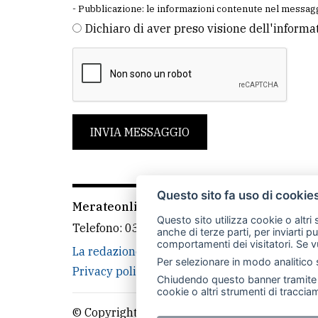
- Pubblicazione: le informazioni contenute nel messagg
Dichiaro di aver preso visione dell'informa
INVIA MESSAGGIO
Questo sito fa uso di cookie
Merateonline S.r.l.
-
Via Carlo Baslini 5, 238
Questo sito utilizza cookie o altri
Telefono:
039 9902881
- Whatsapp: 351 3481
anche di terze parti, per inviarti p
comportamenti dei visitatori. Se v
La redazione
CasateOnline
LeccoOnline
Per selezionare in modo analitico s
Privacy policy
Cookie policy
Rivedi le tue
Chiudendo questo banner tramite l
cookie o altri strumenti di tracciam
© Copyright Merateonline S.r.l. - Tutti i diritt