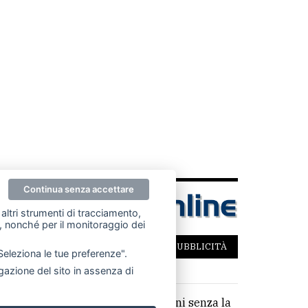
Continua senza accettare
altri strumenti di tracciamento,
ze, nonché per il monitoraggio dei
SCRIVICI
PER LA TUA PUBBLICITÀ
"Seleziona le tue preferenze".
azione del sito in assenza di
parziale di testi, articoli e immagini senza la