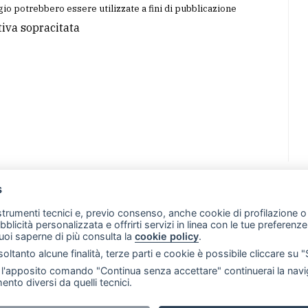
io potrebbero essere utilizzate a fini di pubblicazione
tiva sopracitata
s
07 - Merate (LC)
- P.IVA 02533410136
 strumenti tecnici e, previo consenso, anche cookie di profilazione o 
257 - E-mail: redazione@merateonline.it
ubblicità personalizzata e offrirti servizi in linea con le tue preferen
uoi saperne di più consulta la
cookie policy
.
RSS
Made by
VIP
oltanto alcune finalità, terze parti e cookie è possibile cliccare su 
 scelte sui cookie
'apposito comando "Continua senza accettare" continuerai la navig
ento diversi da quelli tecnici.
i riservati. E' proibita la riproduzione e pubblicazione anche 