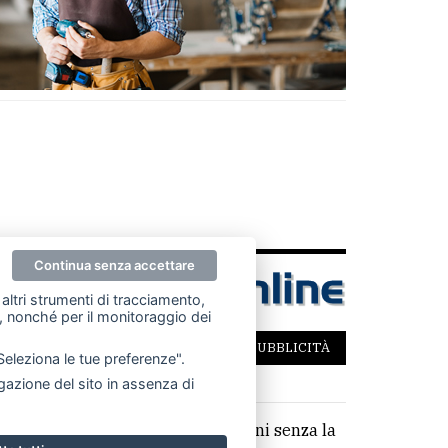
Continua senza accettare
altri strumenti di tracciamento,
ze, nonché per il monitoraggio dei
SCRIVICI
PER LA TUA PUBBLICITÀ
"Seleziona le tue preferenze".
azione del sito in assenza di
parziale di testi, articoli e immagini senza la