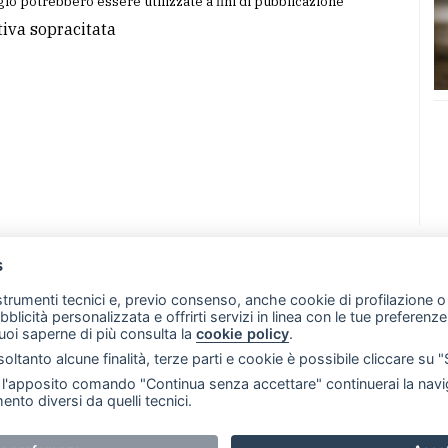
io potrebbero essere utilizzate a fini di pubblicazione
tiva sopracitata
s
07 - Merate (LC)
- P.IVA 02533410136
 strumenti tecnici e, previo consenso, anche cookie di profilazione o 
257 - E-mail: redazione@merateonline.it
ubblicità personalizzata e offrirti servizi in linea con le tue preferen
uoi saperne di più consulta la
cookie policy
.
RSS
Made by
VIP
oltanto alcune finalità, terze parti e cookie è possibile cliccare su 
 scelte sui cookie
'apposito comando "Continua senza accettare" continuerai la navig
ento diversi da quelli tecnici.
i riservati. E' proibita la riproduzione e pubblicazione anche 