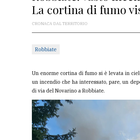
La cortina di fumo vi
La
redazione
CRONACA DAL TERRITORIO
Scrivici
Per
Robbiate
la
tua
pubblicità
Un enorme cortina di fumo si è levata in ciel
un incendio che ha interessato, pare, un depo
di via del Novarino a Robbiate.
CERCA
Cerca
per
comune
Ricerca