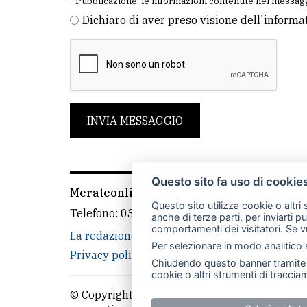
- Pubblicazione: le informazioni contenute nel messagg
Dichiaro di aver preso visione dell'informa
INVIA MESSAGGIO
Questo sito fa uso di cookie
Merateonline S.r.l.
-
Via Carlo Baslini 5, 238
Questo sito utilizza cookie o altri
Telefono:
039 9902881
- Whatsapp: 351 3481
anche di terze parti, per inviarti p
comportamenti dei visitatori. Se v
La redazione
CasateOnline
LeccoOnline
Per selezionare in modo analitico s
Privacy policy
Cookie policy
Rivedi le tue
Chiudendo questo banner tramite l
cookie o altri strumenti di tracciam
© Copyright Merateonline S.r.l. - Tutti i diritt