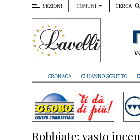
SEZIONI
CERCA
COMUNI
MENU
Editoriale
e
commenti
V
Contenuti
del
CRONACA
CI HANNO SCRITTO
E
sito
Appuntamenti
Associazioni
Meteo
Robbiate: vasto incen
CONTATTI