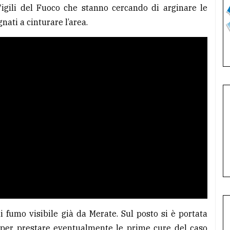
Vigili del Fuoco che stanno cercando di arginare le
nati a cinturare l’area.
 fumo visibile già da Merate. Sul posto si è portata
per prestare eventualmente le prime cure del caso