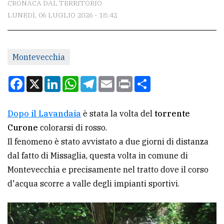
CRONACA DAL TERRITORIO
LUNEDÌ, 06 LUGLIO 2026 - 18:42
CONTATTI
La
Montevecchia
redazione
Scrivici
Facebook
X
LinkedIn
WhatsApp
Telegram
Email
Print
Condividi
Per
la
Dopo il Lavandaia
è stata la volta del
torrente
tua
Curone
colorarsi di rosso.
pubblicità
Il fenomeno è stato avvistato a due giorni di distanza
dal fatto di Missaglia, questa volta in comune di
Montevecchia e precisamente nel tratto dove il corso
CERCA
d'acqua scorre a valle degli impianti sportivi.
Cerca
per
comune