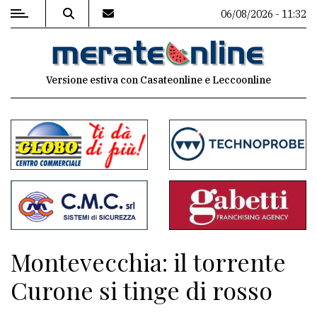
06/08/2026 - 11:32
MENU
Versione estiva con Casateonline e Leccoonline
Editoriale
e
commenti
Contenuti
del
sito
Appuntamenti
Montevecchia: il torrente
Associazioni
Curone si tinge di rosso
Meteo