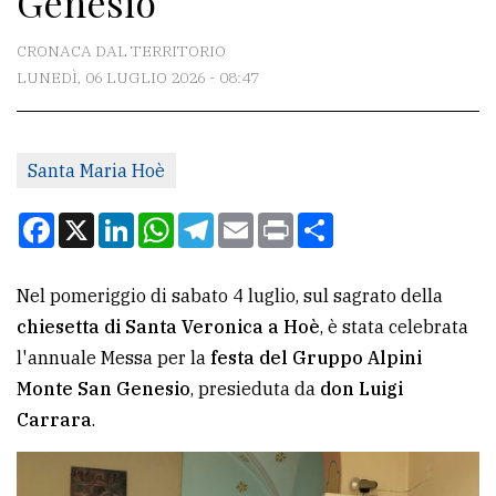
Genesio
CONTATTI
CRONACA DAL TERRITORIO
LUNEDÌ, 06 LUGLIO 2026 - 08:47
La
redazione
Santa Maria Hoè
Scrivici
Per
Facebook
X
LinkedIn
WhatsApp
Telegram
Email
Print
Condividi
la
tua
Nel pomeriggio di sabato 4 luglio, sul sagrato della
pubblicità
chiesetta di Santa Veronica a Hoè
, è stata celebrata
l'annuale Messa per la
festa del Gruppo Alpini
CERCA
Monte San Genesio
, presieduta da
don Luigi
Carrara
.
Cerca
per
comune