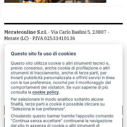
Merateonline S.r.l.
-
Via Carlo Baslini 5, 23807 -
Merate (LC)
- P.IVA 02533410136
Telefono:
039 9902881
- Whatsapp: 351 3481257 - E-
mail: redazione@merateonline.it
Questo sito fa uso di cookies
La redazione
CasateOnline
LeccoOnline
RSS
Questo sito utilizza cookie o altri strumenti tecnici e,
previo consenso, anche cookie di profilazione o altri
Made by
VIP
strumenti di tracciamento, anche di terze parti, per
inviarti pubblicità personalizzata e offrirti servizi in linea
Privacy policy
Cookie policy
con le tue preferenze, nonché per il monitoraggio dei
comportamenti dei visitatori. Se vuoi saperne di più
Rivedi le tue scelte sui cookie
consulta la
cookie policy
.
Per selezionare in modo analitico soltanto alcune
finalità, terze parti e cookie è possibile cliccare su
"Seleziona le tue preferenze".
SCRIVICI
Chiudendo questo banner tramite l'apposito comando
"Continua senza accettare" continuerai la navigazione
PER LA TUA PUBBLICITÀ
del sito in assenza di cookie o altri strumenti di