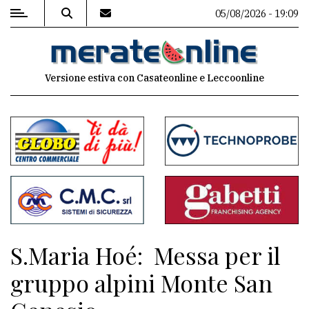
05/08/2026 - 19:09
MENU
Versione estiva con Casateonline e Leccoonline
Editoriale
e
commenti
Contenuti
del
sito
Appuntamenti
S.Maria Hoé: Messa per il
Associazioni
gruppo alpini Monte San
Meteo