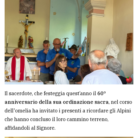
Ricerca
avanzata
LE
ALTRE
TESTATE
Il sacerdote, che festeggia quest’anno il
60°
PRIVACY
anniversario della sua ordinazione sacra
, nel corso
dell'omelia ha invitato i presenti a ricordare gli Alpini
Privacy
che hanno concluso il loro cammino terreno,
policy
affidandoli al Signore.
Cookie