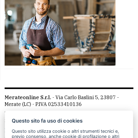
Merateonline S.r.l.
-
Via Carlo Baslini 5, 23807 -
Merate (LC)
- P.IVA 02533410136
Telefono:
039 9902881
- Whatsapp: 351 3481257 - E-
mail: redazione@merateonline.it
Questo sito fa uso di cookies
La redazione
CasateOnline
LeccoOnline
RSS
Questo sito utilizza cookie o altri strumenti tecnici e,
previo consenso, anche cookie di profilazione o altri