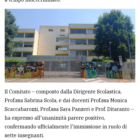
Ricerca
avanzata
LE
ALTRE
TESTATE
Il Comitato – composto dalla Dirigente Scolastica,
Prof.ssa Sabrina Scola, e dai docenti Prof.ssa Monica
PRIVACY
Scaccabarozzi, Prof.ssa Sara Panzeri e Prof. Ditaranto –
Privacy
ha espresso all'unanimità parere positivo,
policy
confermando ufficialmente l'immissione in ruolo di
Cookie
sette insegnanti.