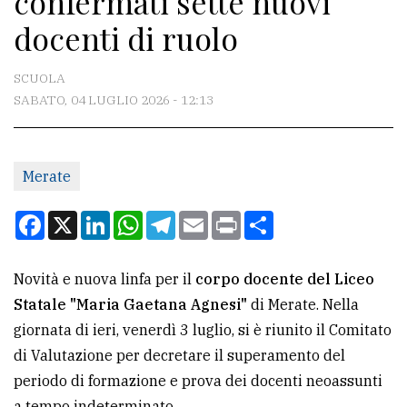
confermati sette nuovi
docenti di ruolo
CONTATTI
SCUOLA
La
SABATO, 04 LUGLIO 2026 - 12:13
redazione
Scrivici
Per
Merate
la
Facebook
X
LinkedIn
WhatsApp
Telegram
Email
Print
Condividi
tua
pubblicità
Novità e nuova linfa per il
corpo docente del Liceo
Statale "Maria Gaetana Agnesi"
di Merate. Nella
CERCA
giornata di ieri, venerdì 3 luglio, si è riunito il Comitato
Cerca
di Valutazione per decretare il superamento del
per
periodo di formazione e prova dei docenti neoassunti
comune
a tempo indeterminato.