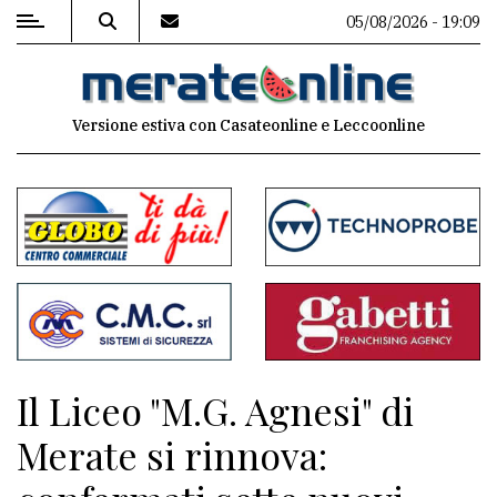
05/08/2026 - 19:09
MENU
Versione estiva con Casateonline e Leccoonline
Editoriale
e
commenti
Contenuti
del
sito
Appuntamenti
Il Liceo "M.G. Agnesi" di
Associazioni
Merate si rinnova:
Meteo