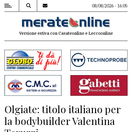
08/08/2026 - 16:05
MENU
Versione estiva con Casateonline e Leccoonline
Editoriale
e
commenti
Contenuti
del
sito
Appuntamenti
Olgiate: titolo italiano per
Associazioni
la bodybuilder Valentina
Meteo