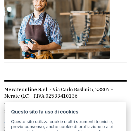
Merateonline S.r.l.
-
Via Carlo Baslini 5, 23807 -
Merate (LC)
- P.IVA 02533410136
Telefono:
039 9902881
- Whatsapp: 351 3481257 - E-
mail: redazione@merateonline.it
Questo sito fa uso di cookies
La redazione
CasateOnline
LeccoOnline
RSS
Questo sito utilizza cookie o altri strumenti tecnici e,
previo consenso, anche cookie di profilazione o altri
Made by
VIP