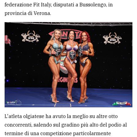
federazione Fit Italy, disputati a Bussolengo, in
Ricerca
provincia di Verona.
avanzata
LE
ALTRE
TESTATE
PRIVACY
Privacy
L'atleta olgiatese ha avuto la meglio su altre otto
policy
concorrenti, salendo sul gradino più alto del podio al
Cookie
termine di una competizione particolarmente