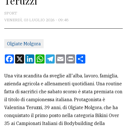
Teruzzi
CONTATTI
SPORT
VENERDÌ, 03 LUGLIO 2026 - 09:48
La
redazione
Olgiate Molgora
Scrivici
Per
Facebook
X
LinkedIn
WhatsApp
Telegram
Email
Print
Condividi
la
tua
Una vita scandita da sveglie all'alba, lavoro, famiglia,
pubblicità
azienda agricola e allenamenti quotidiani. Una routine
fatta di sacrifici che sabato scorso è stata premiata con
CERCA
il titolo di campionessa italiana. Protagonista è
Valentina Teruzzi, 39 anni, di Olgiate Molgora, che ha
Cerca
conquistato il primo posto nella categoria Bikini Over
per
35 ai Campionati Italiani di Bodybuilding della
comune